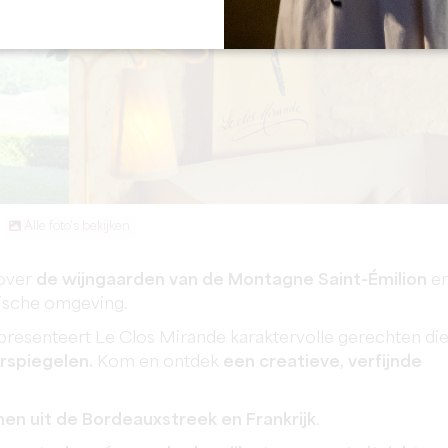
Alle foto's bekijken
 over
de wijngaarden van de Montagne Saint-Émilion
e
lische omgeving.
 presenteert Le Clos Mirande karaktervolle gerechten di
rspiegelen.
Kom en ontdek
een creatieve, verfijnde
nen uit de Bordeauxstreek en Frankrijk
.