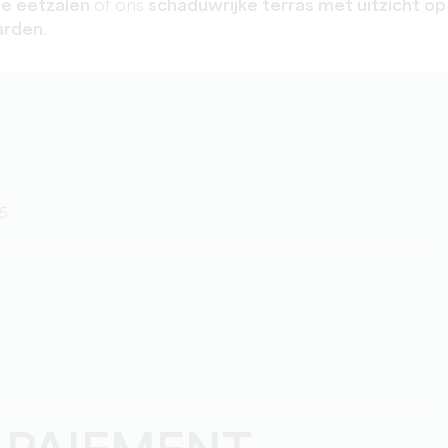
e eetzalen
of ons
schaduwrijke terras met uitzicht op
arden
.
25