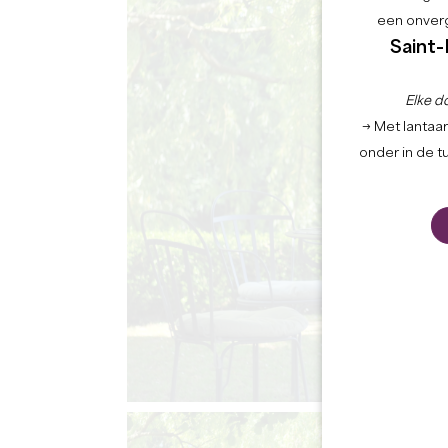
een onverg
Saint-
Elke d
→ Met lantaar
onder in de t