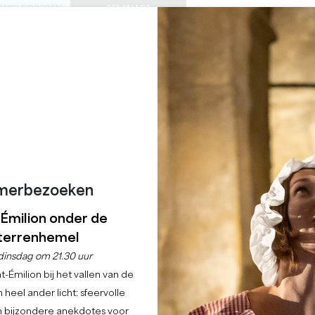
ONDLEIDINGEN
SEMINARS
0
Mand
Mijn se
TAAL
ENIET VAN
AGENDA
DEZE ZOMER
NL
KASTELEN OM TE BEZOEKEN
LOKALE JUWEELTJES
22 REDENEN OM TE KOMEN
REGENACHTIGE DAGEN
LE CLOS MIRANDE
MONTAGNE
merbezoeken
Home
Restaurant
Le Clos Mirande
-Émilion onder de
Beschrijving
Tarieven
Talen
Betaalmethoden
Diensten
terrenhemel
dinsdag om 21.30 uur
-Émilion bij het vallen van de
 heel ander licht: sfeervolle
en bijzondere anekdotes voor