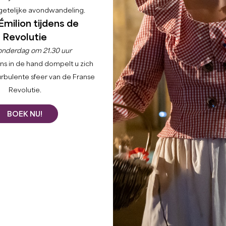
etelijke avondwandeling.
Émilion tijdens de
Revolutie
onderdag om 21.30 uur
ns in de hand dompelt u zich
urbulente sfeer van de Franse
Revolutie.
BOEK NU!