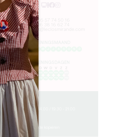
05 57 74 50 16
06 38 16 62 74
contact@leclosmirande.com
OPENINGSMAAND
J
F
M
A
M
J
J
A
S
O
N
D
OPENINGSDAGEN
M
D
W
D
V
Z
Z
AM
AM
AM
AM
AM
AM
AM
PM
PM
PM
PM
PM
PM
PM
6.7 km
12.00 - 14.00 / 19.30 - 21.00
50
50
GPS-code kopiëren