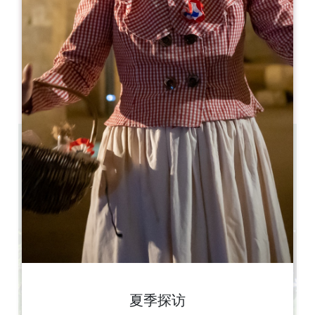
开幕月份
一
二
三
四
五
六
七
八
九
十
十
十
开幕日
隆
星
星
星
星
星
星
AM
AM
AM
AM
AM
AM
AM
PM
PM
PM
PM
PM
PM
PM
6.7 km
中午 12:00 - 下午 2:00 / 晚上 7:30 - 晚上 9:00
50
50
复制 GPS 代码
夏季探访