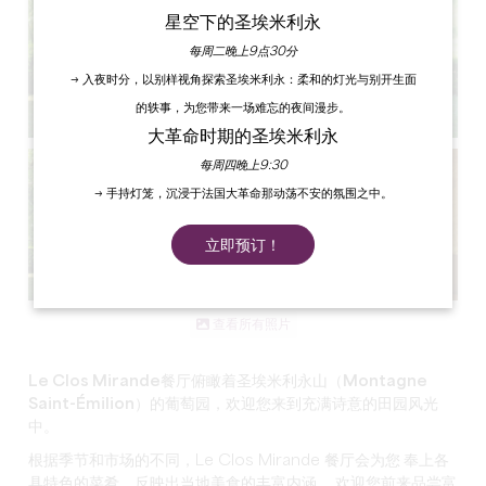
星空下的圣埃米利永
每周二晚上9点30分
→ 入夜时分，以别样视角探索圣埃米利永：柔和的灯光与别开生面
的轶事，为您带来一场难忘的夜间漫步。
大革命时期的圣埃米利永
每周四晚上9:30
→ 手持灯笼，沉浸于法国大革命那动荡不安的氛围之中。
立即预订！
查看所有照片
Le Clos Mirande
餐厅俯瞰着
圣埃米利永山（Montagne
Saint-Émilion）的葡萄园
，欢迎您来到充满诗意的
田园风光
中。
根据季节和市场的不同，Le Clos Mirande 餐厅会为
您
奉上各
具特色的菜肴，反映出
当地美食的丰富内涵。
欢迎您前来品尝
富