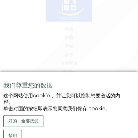
探索
停留
享受
议程
专业区域
会员区
媒体区
我们尊重您的数据
工作和实习机会
这个网站使用cookie， 并让您可以控制想要激活的内
法律信息
容。
隐私政策
单击对面的按钮即表示您同意我们保存 cookie。
好的，全部接受
禁用