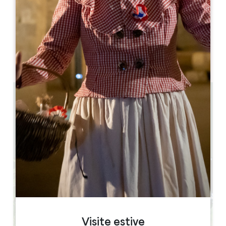
MESE DI APERTURA
G
F
M
A
M
G
L
A
S
O
N
D
GIORNI DI APERTURA
L
M
M
G
V
S
D
AM
AM
AM
AM
AM
AM
AM
PM
PM
PM
PM
PM
PM
PM
6.7 km
12.00-14.00 / 19.30-21.00
50
50
Copiare il codice GPS
Visite estive