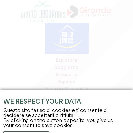
Esplorare
Soggiorno
Divertirsi
Agenda
Area professionisti
Area riservata ai soci
WE RESPECT YOUR DATA
Area stampa
Questo sito fa uso di cookies e ti consente di
Offerte di lavoro e stage
decidere se accettarli o rifiutarli
Informazioni legali
By clicking on the button opposite, you give us
Informativa sulla privacy
your consent to save cookies.