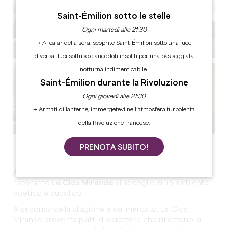
Saint-Émilion sotto le stelle
Ogni martedì alle 21:30
→ Al calar della sera, scoprite Saint-Émilion sotto una luce
diversa: luci soffuse e aneddoti insoliti per una passeggiata
notturna indimenticabile.
Saint-Émilion durante la Rivoluzione
Ogni giovedì alle 21:30
→ Armati di lanterne, immergetevi nell’atmosfera turbolenta
della Rivoluzione francese.
Vedi tutte le foto
PRENOTA SUBITO!
Affacciato sui
vigneti della Montagne Saint-Émilion
, il
ristorante
Le Clos Mirande
vi accoglie in un ambiente
poetico e bucolico.
A seconda della stagione e del mercato, Le Clos
Mirande presenta piatti di carattere che riflettono la