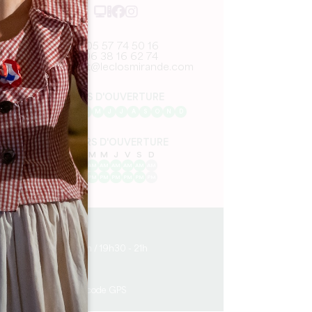
05 57 74 50 16
06 38 16 62 74
contact@leclosmirande.com
MOIS D'OUVERTURE
J
F
M
A
M
J
J
A
S
O
N
D
JOURS D'OUVERTURE
L
M
M
J
V
S
D
AM
AM
AM
AM
AM
AM
AM
PM
PM
PM
PM
PM
PM
PM
6.7 km
12h - 14h / 19h30 - 21h
50
50
Copier code GPS