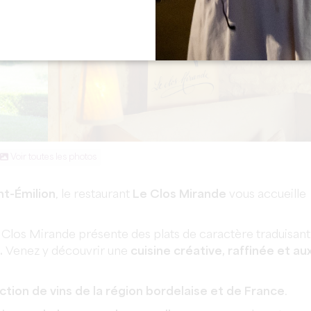
Voir toutes les photos
nt-Émilion
, le restaurant
Le Clos Mirande
vous accueille
e Clos Mirande présente des plats de caractère traduisant
.
Venez y découvrir une
cuisine créative, raffinée et au
ction de vins de la région bordelaise et de France
.