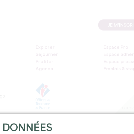
JE M'INSCR
Explorer
Espace Pro
Séjourner
Espace adhér
Profiter
Espace press
Agenda
Emplois & st
COPYRI
S DONNÉES