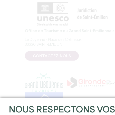
Office de Tourisme du Grand Saint-Emilionnais
Le Doyenné - Place des Créneaux
33330 SAINT-EMILION
CONTACTEZ-NOUS
NOUS RESPECTONS VO