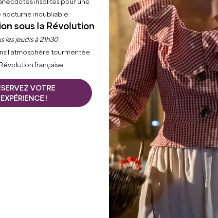
anecdotes insolites pour une
 nocturne inoubliable.
ion sous la Révolution
s les jeudis à 21h30
ns l’atmosphère tourmentée
 Révolution française.
ÉSERVEZ VOTRE
EXPÉRIENCE !