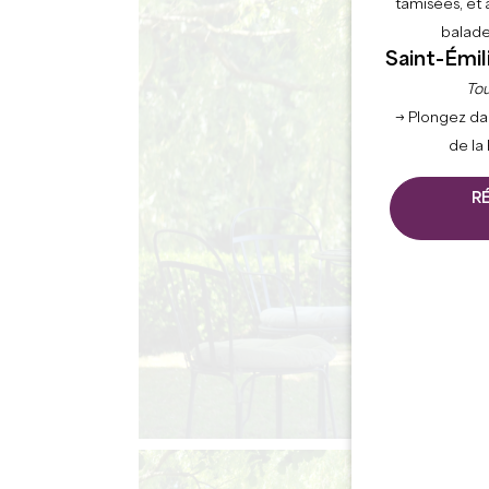
tamisées, et 
balade
Saint-Émil
Tou
→ Plongez da
de la
R