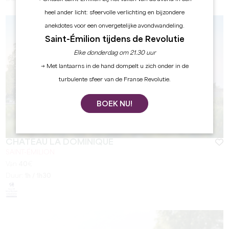
heel ander licht: sfeervolle verlichting en bijzondere
anekdotes voor een onvergetelijke avondwandeling.
Saint-Émilion tijdens de Revolutie
Elke donderdag om 21.30 uur
→ Met lantaarns in de hand dompelt u zich onder in de
turbulente sfeer van de Franse Revolutie.
BOEK NU!
CHÂTEAU LA DOMINIQUE
SAINT-ÉMILION
Van
40
€
Duur:
1h / 1h30