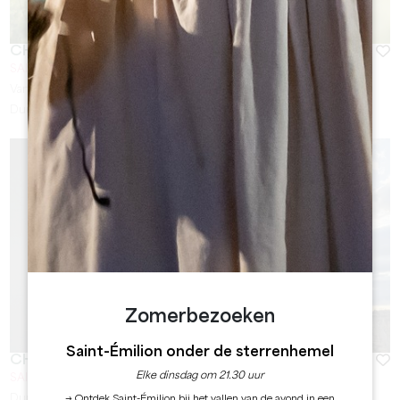
CHÂTEAU TRIANON
SAINT-EMILION
Van
15
€
Duur:
De 1h à 2h
Zomerbezoeken
Saint-Émilion onder de sterrenhemel
CHÂTEAU GRAND DESTIEU
Elke dinsdag om 21.30 uur
SAINT-SULPICE-DE-FALEYRENS
Duur:
1h30
→ Ontdek Saint-Émilion bij het vallen van de avond in een