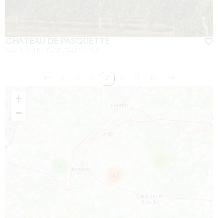
CHÂTEAU DE PASQUETTE
SAINT-SULPICE-DE-FALEYRENS
4
5
6
7
8
9
10
+
−
3
5
145