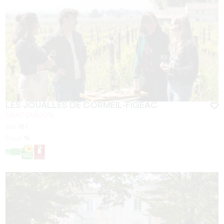
LES JOUALLES DE CORMEIL-FIGEAC
SAINT-ÉMILION
Van
18
€
Duur:
1h