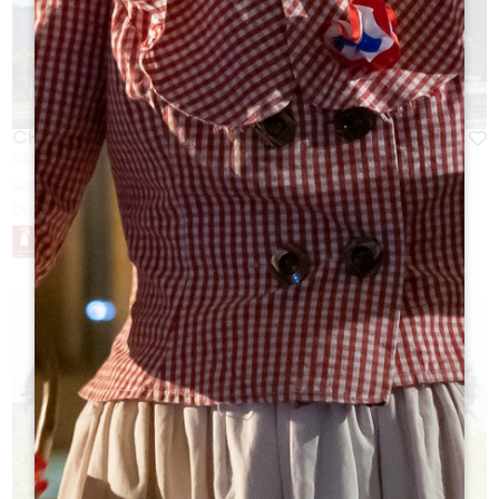
CHÂTEAU PALAIS CARDINAL
SAINT-SULPICE DE FALEYRENS
Van
12
€
Duur:
1h