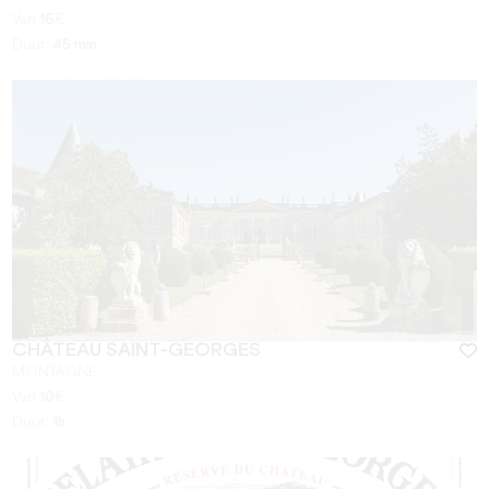
Van
16
€
Duur:
45 min
CHÂTEAU SAINT-GEORGES
MONTAGNE
Van
10
€
Duur:
1h