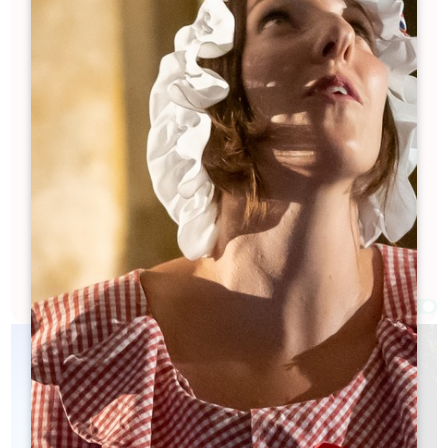
verplicht.
Praktische informatie :
Bezoek- en degustatiekosten ter plaatse te
betalen.
Reserveren moet rechtstreeks en alleen bij de
deelnemende châteaux (het Office du Tourisme
neemt geen reserveringen aan voor deze tour,
geen extra kosten of commissie).
Houd er rekening mee dat het schema onderhevig
kan zijn aan last-minute wijzigingen.
Filters 155 Resultaat(en)
Afficher la carte