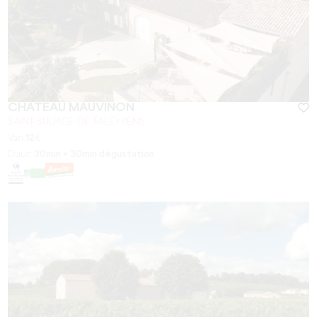
CHÂTEAU MAUVINON
SAINT-SULPICE-DE-FALEYRENS
Van
12
€
Duur:
30min + 30min dégustation