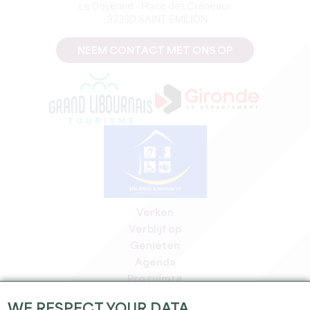
Le Doyenné - Place des Créneaux
, 33330 SAINT-EMILION
NEEM CONTACT MET ONS OP
Verken
Verblijf op
Genieten
Agenda
Pro ruimte
Leden
WE RESPECT YOUR DATA