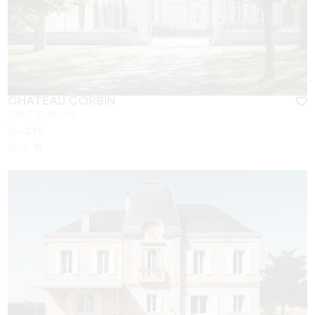
CHÂTEAU CORBIN
SAINT-EMILION
Van
23
€
Duur:
1h