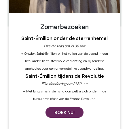
4.6 km
1h30
GPS-code kopiëren
Zomerbezoeken
ETIKETTEN
Saint-Émilion onder de sterrenhemel
Elke dinsdag om 21.30 uur
→ Ontdek Saint-Émilion bij het vallen van de avond in een
heel ander licht: sfeervolle verlichting en bijzondere
anekdotes voor een onvergetelijke avondwandeling.
Saint-Émilion tijdens de Revolutie
Elke donderdag om 21.30 uur
→ Met lantaarns in de hand dompelt u zich onder in de
turbulente sfeer van de Franse Revolutie.
BOEK NU!