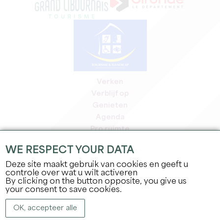
Verken
Verblijf op
Genieten
Agenda
Pro ruimte
Leden
WE RESPECT YOUR DATA
Pers ruimte
Deze site maakt gebruik van cookies en geeft u
Banen & stages
controle over wat u wilt activeren
Juridische informatie
By clicking on the button opposite, you give us
Privacybeleid
your consent to save cookies.
OK, accepteer alle