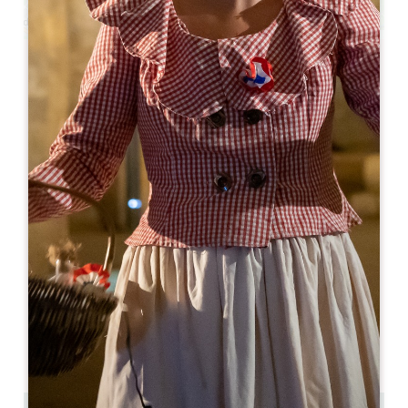
Leaflet
Van
10€
Château Belair Saint-Georges
3 Route de Montaiguillon
33570 MONTAGNE
06 82 76 59 53
chateau.haut.saint.clair@orange.fr
OPENINGSMAAND
J
F
M
A
M
J
J
A
S
O
N
D
OPENINGSDAGEN
M
D
W
D
V
Z
Z
AM
AM
AM
AM
AM
AM
AM
PM
PM
PM
PM
PM
PM
PM