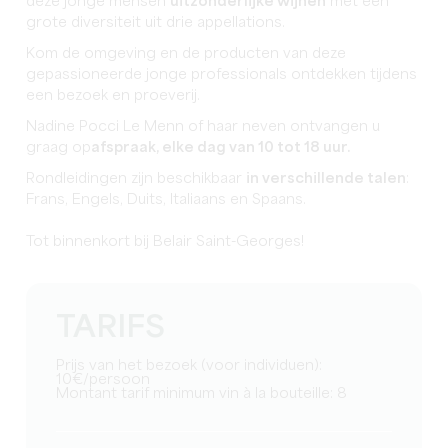
deze jonge mensen
uitzonderlijke wijnen
met een
grote diversiteit uit drie appellations.
Kom de omgeving en de producten van deze
gepassioneerde jonge professionals ontdekken tijdens
een bezoek en proeverij.
Nadine Pocci Le Menn of haar neven ontvangen u
graag op
afspraak, elke dag van 10 tot 18 uur.
Rondleidingen zijn beschikbaar
in verschillende talen
:
Frans, Engels, Duits, Italiaans en Spaans.
Tot binnenkort bij Belair Saint-Georges!
TARIFS
Prijs van het bezoek (voor individuen):
10€/persoon
Montant tarif minimum vin à la bouteille: 8