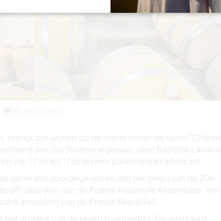
Alle foto's bekijken
, brengt zijn wijnen op de markt onder de naam "Châtea
ntleent aan zijn illustere eigenaar, Jean Baptiste Lavau 
on van 1730 tot 1752 en een parlementair advocaat.
 op generatie doorgegeven en aan het begin van de 20e
e officiële wijn van de Franse Nationale Assemblee. Het
aré, president van de Franse Republiek.
t het domein van de erven Beaupertuis. De wijngaard,