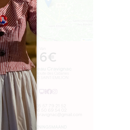
Leaflet
Van
6€
Château Cravignac
678 Route des Cabanes
33330 SAINT-EMILION
05 57 79 21 52
06 50 69 54 02
contact.cravignac@gmail.com
OPENINGSMAAND