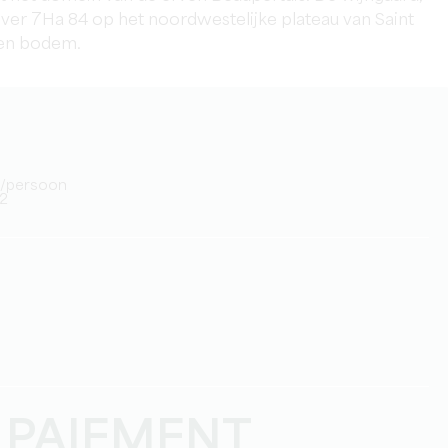
over 7Ha 84 op het noordwestelijke plateau van Saint
teen bodem.
6€/persoon
22
 PAIEMENT