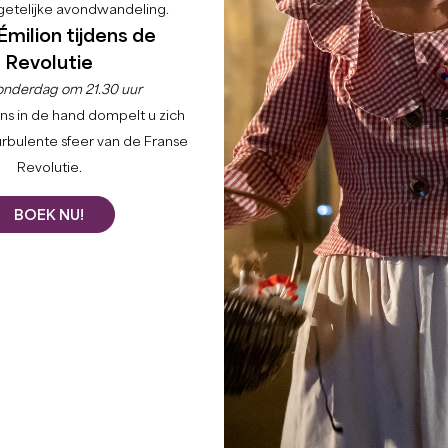
etelijke avondwandeling.
Émilion tijdens de
Revolutie
onderdag om 21.30 uur
ns in de hand dompelt u zich
urbulente sfeer van de Franse
Revolutie.
BOEK NU!