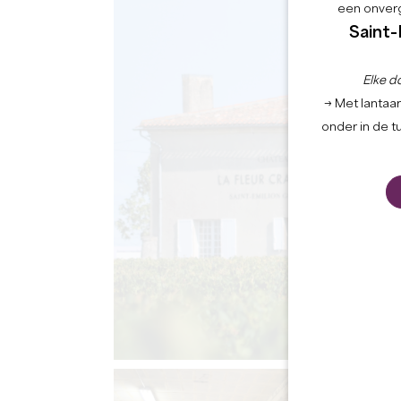
een onverg
Saint-
Elke d
→ Met lantaar
onder in de t