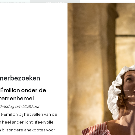
ONDLEIDINGEN
SEMINARS
0
Mand
Mijn se
TAAL
ENIET VAN
AGENDA
DEZE ZOMER
NL
KASTELEN OM TE BEZOEKEN
LOKALE JUWEELTJES
22 REDENEN OM TE KOMEN
REGENACHTIGE DAGEN
CHÂTEAU CRAVIGNA
SAINT-EMILION GRAND CRU
merbezoeken
Home
Bezoek aan wijndomeinen
Château Cravignac
-Émilion onder de
terrenhemel
Beschrijving
Tarieven
Talen
Betaalmethoden
Diensten
dinsdag om 21.30 uur
-Émilion bij het vallen van de
 heel ander licht: sfeervolle
en bijzondere anekdotes voor