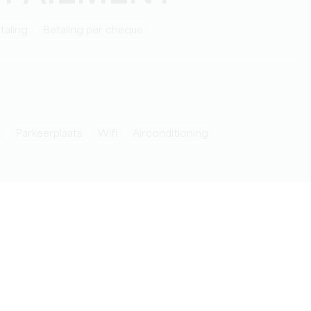
taling
Betaling per cheque
n
Parkeerplaats
Wifi
Airconditioning