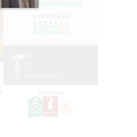
J
F
M
A
M
J
J
A
S
O
N
D
OPENINGSDAGEN
M
D
W
D
V
Z
Z
AM
AM
AM
AM
AM
AM
AM
PM
PM
PM
PM
PM
PM
PM
3 km
1h
20
GPS-code kopiëren
u
de
ETIKETTEN