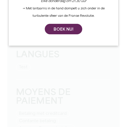
Elke donderdag om 21.30 uur
TARIFS
→ Met lantaarns in de hand dompelt u zich onder in de
turbulente sfeer van de Franse Revolutie.
Wekelijks tarief van: 1500
Prijzen per nacht vanaf: 200
Bedrag toeristenbelasting: 3,46
BOEK NU!
€/nuit/adulte€/persoon/nacht
LANGUES
test
MOYENS DE
PAIEMENT
Betaling met creditcard
Contante betaling