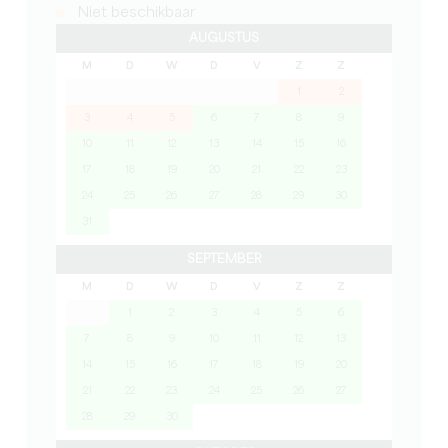
Niet beschikbaar
AUGUSTUS
M
D
W
D
V
Z
Z
1
2
3
4
5
6
7
8
9
10
11
12
13
14
15
16
17
18
19
20
21
22
23
24
25
26
27
28
29
30
31
SEPTEMBER
M
D
W
D
V
Z
Z
1
2
3
4
5
6
7
8
9
10
11
12
13
14
15
16
17
18
19
20
21
22
23
24
25
26
27
28
29
30