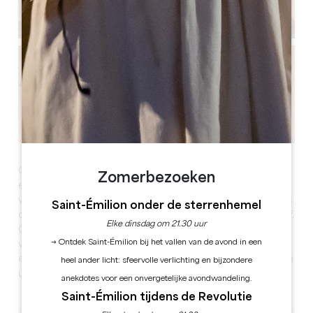
Gelegen aan de voet van de heuvel van Saint-Emilion,
Zomerbezoeken
een middeleeuwse stad die op de Werelderfgoedlijst
van UNESCO staat, en op 1 km van het stadscentrum, is
Saint-Émilion onder de sterrenhemel
deze accommodatie ideaal voor een romantisch verblijf.
Elke dinsdag om 21.30 uur
Ontspan in deze rustige, elegante studio aan de rand
→ Ontdek Saint-Émilion bij het vallen van de avond in een
van de weg, gelegen boven de familie wijnmakerij, met
een terras uitgerust met een 4-persoons jacuzzi en een
heel ander licht: sfeervolle verlichting en bijzondere
uniek uitzicht over de wijngaarden.
anekdotes voor een onvergetelijke avondwandeling.
Saint-Émilion tijdens de Revolutie