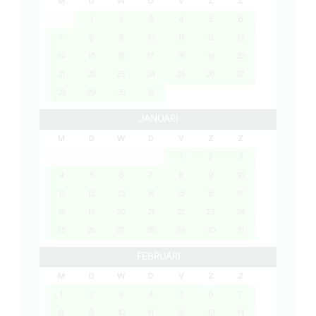
M
D
W
D
V
Z
Z
1
2
3
4
5
6
7
8
9
10
11
12
13
14
15
16
17
18
19
20
21
22
23
24
25
26
27
28
29
30
31
JANUARI
M
D
W
D
V
Z
Z
1
2
3
4
5
6
7
8
9
10
11
12
13
14
15
16
17
18
19
20
21
22
23
24
25
26
27
28
29
30
31
FEBRUARI
M
D
W
D
V
Z
Z
1
2
3
4
5
6
7
8
9
10
11
12
13
14