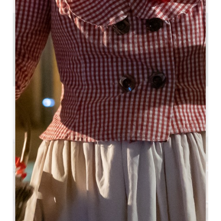
3 km
1
4 mensen
1
GPS-code kopiëren
ETIKETTEN
4 ster(ren)