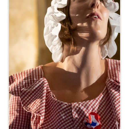
Leaflet
Van
200€
/nacht
Les Gîtes de Bigaroux ****
456 Route de Plaisance
33330 SAINT-SULPICE-DE-FALEYRENS
06 25 00 33 69
06 25 00 33 69
scidesvignes87@gmail.com
OPENINGSMAAND
J
F
M
A
M
J
J
A
S
O
N
D
BESCHIKBAARHEID