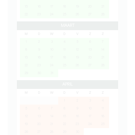
15
16
17
18
19
20
21
22
23
24
25
26
27
28
MAART
M
D
W
D
V
Z
Z
1
2
3
4
5
6
7
8
9
10
11
12
13
14
15
16
17
18
19
20
21
22
23
24
25
26
27
28
29
30
31
APRIL
M
D
W
D
V
Z
Z
1
2
3
4
5
6
7
8
9
10
11
12
13
14
15
16
17
18
19
20
21
22
23
24
25
26
27
28
29
30