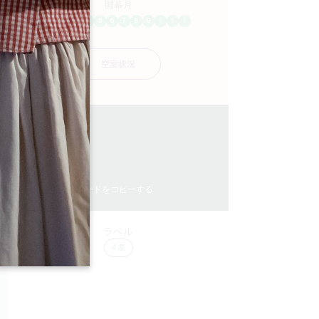
開幕月
1
2
3
4
5
6
7
8
9
1
1
1
空室状況
3 km
1
4 人々
1
GPSコードをコピーする
な
ラベル
4 星