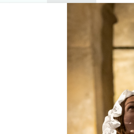
プライベートツアー
セミナー
0
バスケ
楽しむ
アジェンダ
今年の夏
訪問すべきシャトー
 GÎTES DE BIGAROUX 
SAINT-SULPICE-DE-FALEYRENS
ホーム
家具
Les Gîtes de Bigaroux ****
説明
料金
言語
支払い方法
サービス
空室状況