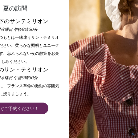
夏の訪問
下のサンテミリオン
火曜日 午後9時30分
いつもとは一味違うサン・テミリオ
ださい。柔らかな照明とユニーク
す、忘れられない夜の散策をお楽
しみください。
のサン・テミリオン
木曜日 午後9時30分
手に、フランス革命の激動の雰囲気
に浸りましょう。
ぐご予約ください！