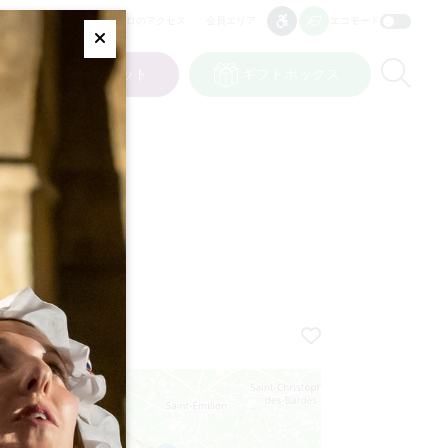
プロのアクセス
会員エリア
エコモード
アクセシビリティ
アクセシビリティ
Fermer
Re
ット
私の選択
チケット
ギフトボックス
JP
言語
****
+
−