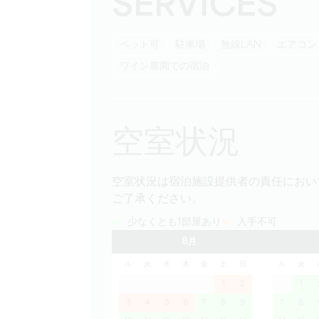
SERVICES
ペット可
駐車場
無線LAN
エアコン
ワイン農園での宿泊
空室状況
空室状況は宿泊施設提供者の責任におい
ご了承ください。
少なくとも1部屋あり
入手不可
8月
ル
火
水
木
金
土
日
ル
火
1
2
1
3
4
5
6
7
8
9
7
8