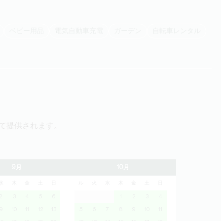
ベビー用品
電気自動車充電
ガーデン
自転車レンタル
て提供されます。
9月
10月
水
木
金
土
日
ル
火
水
木
金
土
日
2
3
4
5
6
1
2
3
4
9
10
11
12
13
5
6
7
8
9
10
11