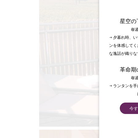
星空の
毎週
→ 夕暮れ時、
ンを体感してく
な逸話が織りな
革命期
毎週
→ ランタンを
今す