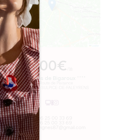
Leaflet
より
200€
/泊
Les Gîtes de Bigaroux ****
456 Route de Plaisance
33330 SAINT-SULPICE-DE-FALEYRENS
06 25 00 33 69
06 25 00 33 69
scidesvignes87@gmail.com