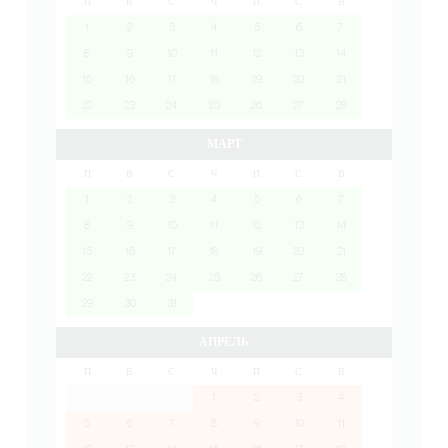
П
В
С
Ч
П
С
В
1
2
3
4
5
6
7
8
9
10
11
12
13
14
15
16
17
18
19
20
21
22
23
24
25
26
27
28
МАРТ
П
В
С
Ч
П
С
В
1
2
3
4
5
6
7
8
9
10
11
12
13
14
15
16
17
18
19
20
21
22
23
24
25
26
27
28
29
30
31
АПРЕЛЬ
П
В
С
Ч
П
С
В
1
2
3
4
5
6
7
8
9
10
11