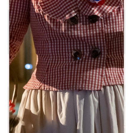
3 km
1
4 люди
1
Скопируйте GPS-код
ЯРЛЫКИ
4 звезда(ы)