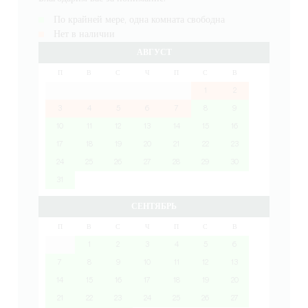
По крайней мере, одна комната свободна
Нет в наличии
АВГУСТ
П
В
С
Ч
П
С
В
1
2
3
4
5
6
7
8
9
10
11
12
13
14
15
16
17
18
19
20
21
22
23
24
25
26
27
28
29
30
31
СЕНТЯБРЬ
П
В
С
Ч
П
С
В
1
2
3
4
5
6
7
8
9
10
11
12
13
14
15
16
17
18
19
20
21
22
23
24
25
26
27