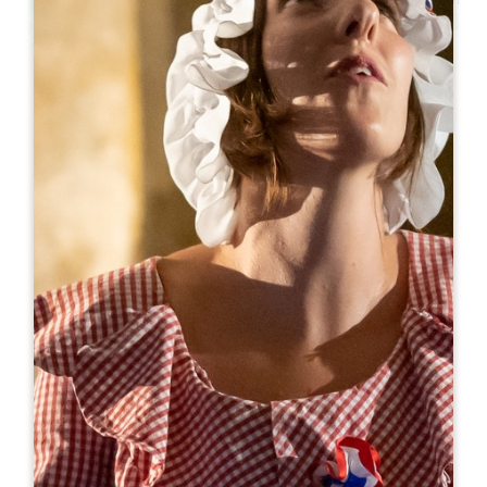
Leaflet
С сайта
200€
/ночь
Les Gîtes de Bigaroux ****
456 Route de Plaisance
33330 SAINT-SULPICE-DE-FALEYRENS
06 25 00 33 69
06 25 00 33 69
scidesvignes87@gmail.com
МЕСЯЦ ОТКРЫТИЯ
Я
Ф
М
А
М
И
И
А
С
О
Н
Д
ДОСТУПНОСТЬ