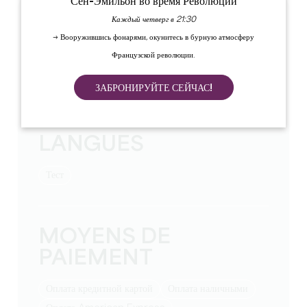
Сен-Эмильон во время Революции
Каждый четверг в 21:30
TARIFS
→ Вооружившись фонарями, окунитесь в бурную атмосферу
Недельная ставка от: 1500
Французской революции.
Цены за ночь от: 200
Сумма туристического налога: 3,46 €/nuit/adulte€/
чел/ночь
ЗАБРОНИРУЙТЕ СЕЙЧАС!
LANGUES
тест
MOYENS DE
PAIEMENT
Оплата кредитной картой
Оплата наличными