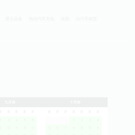
婴儿设备
电动汽车充电
花园
自行车租赁
九月份
十月份
星
星
星
星
星
隆
星
星
星
星
星
星
2
3
4
5
6
1
2
3
4
9
10
11
12
13
5
6
7
8
9
10
11