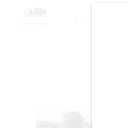
发现
停留
LES