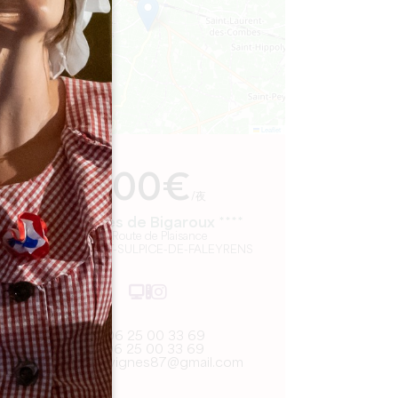
Leaflet
来自
200€
/夜
Les Gîtes de Bigaroux ****
456 Route de Plaisance
33330 SAINT-SULPICE-DE-FALEYRENS
06 25 00 33 69
06 25 00 33 69
scidesvignes87@gmail.com