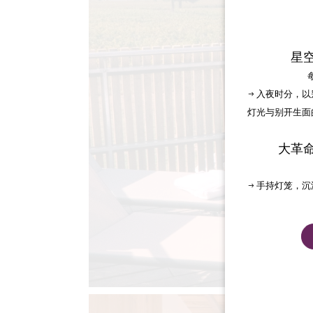
星
→ 入夜时分，
灯光与别开生面
大革
→ 手持灯笼，