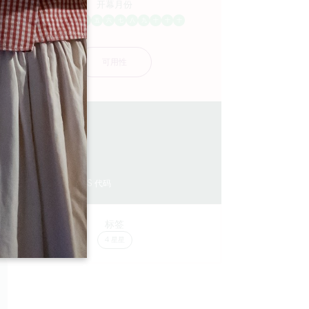
开幕月份
一
二
三
四
五
六
七
八
九
十
十
十
可用性
3 km
1
4 人民
1
复制 GPS 代码
标签
4 星星