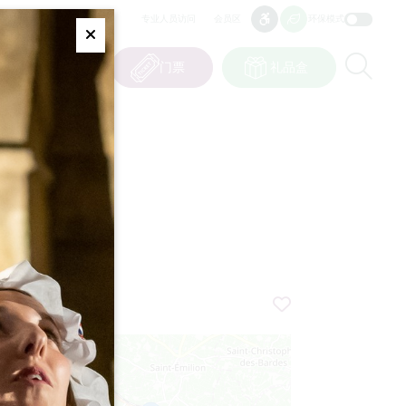
专业人员访问
会员区
环保模式
无障碍
无障碍
Fermer
Re
0
篮子
我的选择
门票
礼品盒
CN
语言
****
+
−