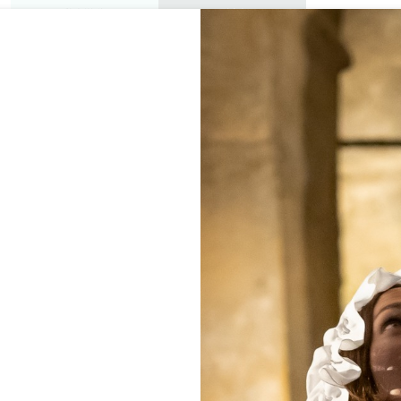
私人游览
研讨会
欣赏
议程
今年夏天
 GÎTES DE BIGAROUX 
SAINT-SULPICE-DE-FALEYRENS
首页
家具
Les Gîtes de Bigaroux ****
说明
费率
语言
付款方式
服务
可用性