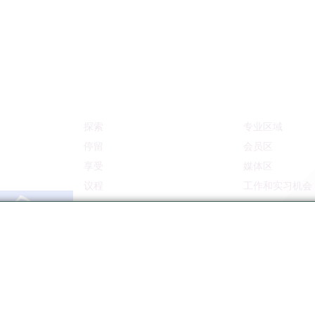
探索
专业区域
停留
会员区
享受
媒体区
议程
工作和实习机会