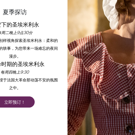
夏季探访
空下的圣埃米利永
每周二晚上9点30分
以别样视角探索圣埃米利永：柔和的
的轶事，为您带来一场难忘的夜间
漫步。
命时期的圣埃米利永
每周四晚上9:30
沉浸于法国大革命那动荡不安的氛围
之中。
立即预订！