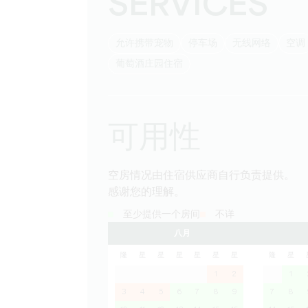
SERVICES
允许携带宠物
停车场
无线网络
空调
葡萄酒庄园住宿
可用性
空房情况由住宿供应商自行负责提供。
感谢您的理解。
至少提供一个房间
不详
八月
隆
星
星
星
星
星
星
隆
星
1
2
1
3
4
5
6
7
8
9
7
8