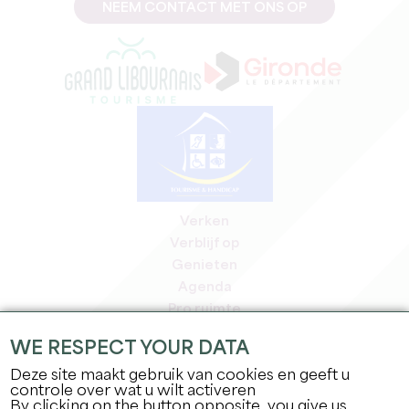
NEEM CONTACT MET ONS OP
Verken
Verblijf op
Genieten
Agenda
Pro ruimte
Leden
WE RESPECT YOUR DATA
Pers ruimte
Deze site maakt gebruik van cookies en geeft u
Banen & stages
controle over wat u wilt activeren
Juridische informatie
By clicking on the button opposite, you give us