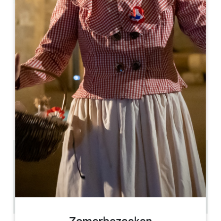
Leaflet
Guesthouse Saby
47 Grand Rue
33570 MONTAGNE
06 08 85 66 42
jpsphone@orange.fr
OPENINGSMAAND
J
F
M
A
M
J
J
A
S
O
N
D
4.9 km
8
20 mensen
2
GPS-code kopiëren