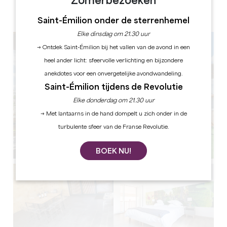
Zomerbezoeken
ETIKETTEN
3 ster(ren)
Saint-Émilion onder de sterrenhemel
Elke dinsdag om 21.30 uur
→ Ontdek Saint-Émilion bij het vallen van de avond in een
heel ander licht: sfeervolle verlichting en bijzondere
anekdotes voor een onvergetelijke avondwandeling.
Saint-Émilion tijdens de Revolutie
Elke donderdag om 21.30 uur
→ Met lantaarns in de hand dompelt u zich onder in de
turbulente sfeer van de Franse Revolutie.
BOEK NU!