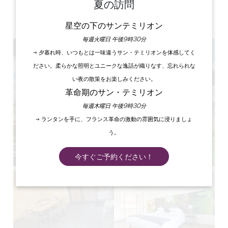
夏の訪問
ラベル
3 星
星空の下のサンテミリオン
毎週火曜日 午後9時30分
→ 夕暮れ時、いつもとは一味違うサン・テミリオンを体感してく
ださい。柔らかな照明とユニークな逸話が織りなす、忘れられな
い夜の散策をお楽しみください。
革命期のサン・テミリオン
毎週木曜日 午後9時30分
→ ランタンを手に、フランス革命の激動の雰囲気に浸りましょ
う。
今すぐご予約ください！