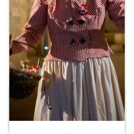
Leaflet
Guesthouse Saby
47 Grand Rue
33570 MONTAGNE
06 08 85 66 42
jpsphone@orange.fr
開幕月
1
2
3
4
5
6
7
8
9
1
1
1
4.9 km
8
20 人々
2
GPSコードをコピーする