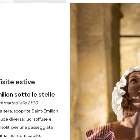
TE
SEMINARI
ACCESSO DEI PROF
0
ORDINE DEL
Cestino
La mia 
LINGUA
GODERE
QUEST'ESTATE
IT
GIORNO
CASTELLI DA VISITARE
GEMME LOCALI
22 RAGIONI PER VENIRE
GUESTHOUSE SABY
MONTAGNE
isite estive
Casa
Mobili
Guesthouse Saby
ilion sotto le stelle
i martedì alle 21:30
escrizione
Tariffe
Le lingue
Metodi di pagamento
Servi
la sera, scoprite Saint-Émilion
luce diversa: luci soffuse e
nsoliti per una passeggiata
urna indimenticabile.