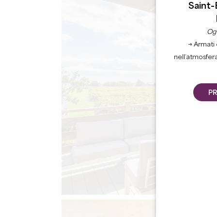
Saint-
Ogn
→ Armati 
nell’atmosfer
PR