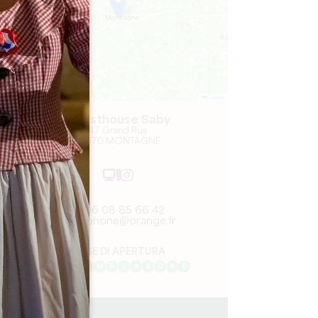
Leaflet
Guesthouse Saby
47 Grand Rue
33570 MONTAGNE
06 08 85 66 42
jpsphone@orange.fr
MESE DI APERTURA
G
F
M
A
M
G
L
A
S
O
N
D