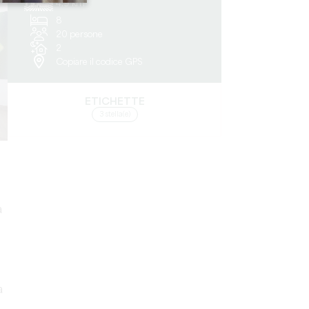
4.9 km
8
20 persone
2
Copiare il codice GPS
ETICHETTE
3 stella(e)
a
a