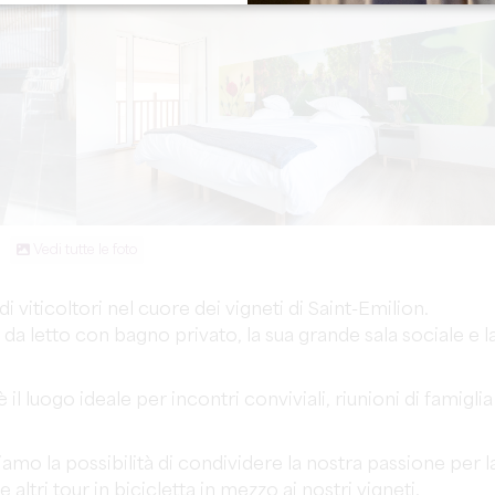
Vedi tutte le foto
 viticoltori nel cuore dei vigneti di Saint-Emilion.
 da letto con bagno privato, la sua grande sala sociale e l
l luogo ideale per incontri conviviali, riunioni di famiglia
riamo la possibilità di condividere la nostra passione per l
e altri tour in bicicletta in mezzo ai nostri vigneti.