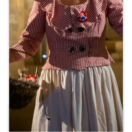
Leaflet
Guesthouse Saby
47 Grand Rue
33570 MONTAGNE
RÉSERVER
06 08 85 66 42
jpsphone@orange.fr
MOIS D'OUVERTURE
J
F
M
A
M
J
J
A
S
O
N
D
4.9 km
8
20 personnes