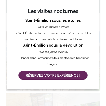
2
Copier code GPS
Les visites nocturnes
LABELS
Saint-Émilion sous les étoiles
3 étoile(s)
Tous les mardis à 21h30
→ Saint-Émilion autrement : lumières tamisées, et anecdotes
insolites pour une balade nocturne inoubliable.
Saint-Émilion sous la Révolution
Tous les jeudis à 21h30
→ Plongez dans l’atmosphère tourmentée de la Révolution
française.
RÉSERVEZ VOTRE EXPÉRIENCE !