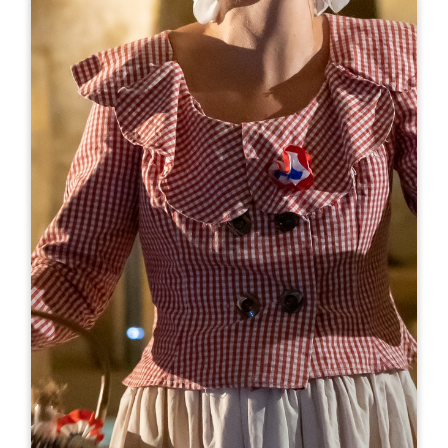
Leaflet
Van
19€
Oenanim - VigneSens
Château Balestard La Tonnelle - Salle Voûtée
33330 SAINT-ÉMILION
06 31 82 43 66
06 31 82 43 66
contact@oenanim.fr
Capaciteit U-vormige kamer : 200
Theatercapaciteit : 200
Capaciteit woonruimte : 200
OPENINGSMAAND
J
F
M
A
M
J
J
A
S
O
N
D
OPENINGSDAGEN
M
D
W
D
V
Z
Z
AM
AM
AM
AM
AM
AM
AM