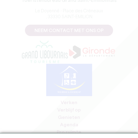
Toeristenbureau Grand Saint-Emilionnais
Le Doyenné - Place des Créneaux
, 33330 SAINT-EMILION
NEEM CONTACT MET ONS OP
Verken
Verblijf op
Genieten
Agenda
Pro ruimte