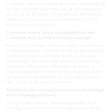
invalshoek: een olfactorische en tactiele verkenning die
het terroir onthult, de aroma's van de druivensoorten
en het vat, en de textuur van de tannines die vrijkomen
tijdens de gisting. Een zachte kennismaking met het
hart van de levende wereld.
Tweede proeverij: wek je smaakpapillen als een
sommelier door gastronomische proeverijen
Net als een sommelier neemt de tweede proeverij met
Château Balestard La Tonnelle je mee op een smakelijke
ontmoeting tussen een grand cru classé en lokale
specialiteiten. Met chocolade Sarments, druiven voor
fijnproevers, Bouchons de Bordeaux en andere
regionale lekkernijen ontdekt u de aromatische rijkdom
van de wijn en alle subtiliteit van het combineren van
spijs en wijn en de balans in de mond.
Een derde multi-zintuiglijke proeverij via je zintuigen
en de familiegeschiedenis.
De tour eindigt met een verrassingsproeverij die je
uitnodigt om een duik te nemen in het hart van de ziel