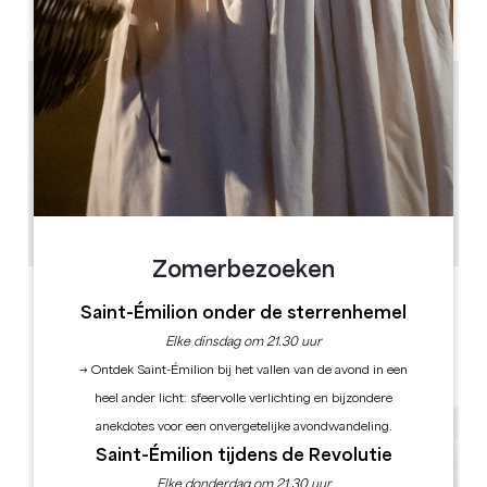
PM
PM
PM
PM
PM
PM
PM
1.4 km
10.00 - 19.00 uur
11h45, 14h30, 16h45
1h
20
0 uur(en) voor de voorstelling
GPS-code kopiëren
Zomerbezoeken
ETIKETTEN
Saint-Émilion onder de sterrenhemel
Elke dinsdag om 21.30 uur
→ Ontdek Saint-Émilion bij het vallen van de avond in een
heel ander licht: sfeervolle verlichting en bijzondere
anekdotes voor een onvergetelijke avondwandeling.
Saint-Émilion tijdens de Revolutie
Elke donderdag om 21.30 uur