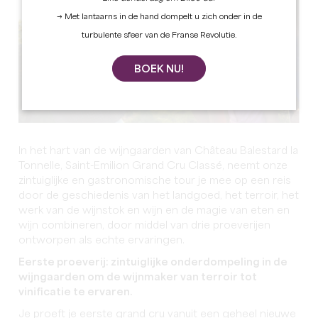
→ Met lantaarns in de hand dompelt u zich onder in de
turbulente sfeer van de Franse Revolutie.
BOEK NU!
In het hart van de wijngaarden van Château Balestard la
Tonnelle, Saint-Emilion Grand Cru Classé, neemt onze
zintuiglijke en gastronomische tour je mee op een reis
door de geschiedenis van het landgoed, het terroir, het
werk van de wijnstok en wijn en de magie van eten en
wijn combineren, door middel van drie proeverijen
ontworpen als echte ervaringen.
Eerste proeverij: zintuiglijke onderdompeling in de
wijngaarden om de wijnmaker van terroir tot
vinificatie te ervaren.
Je proeft je eerste grand cru vanuit een geheel nieuwe