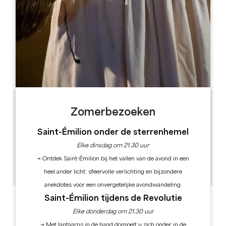
OPENINGSMAAND
J
F
M
A
M
J
J
A
S
O
N
D
OPENINGSDAGEN
M
D
W
D
V
Z
Z
AM
AM
AM
AM
AM
AM
AM
PM
PM
PM
PM
PM
PM
PM
1.4 km
Zomerbezoeken
10.00 - 19.00 uur
10h, 14h, 16h15
Saint-Émilion onder de sterrenhemel
1h30
Elke dinsdag om 21.30 uur
30
→ Ontdek Saint-Émilion bij het vallen van de avond in een
30 uur(en) voor de voorstelling
GPS-code kopiëren
heel ander licht: sfeervolle verlichting en bijzondere
anekdotes voor een onvergetelijke avondwandeling.
Saint-Émilion tijdens de Revolutie
ETIKETTEN
Elke donderdag om 21.30 uur
→ Met lantaarns in de hand dompelt u zich onder in de