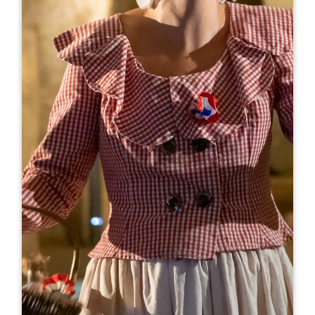
Leaflet
Van
25€
Oenanim - La dégustation sensorielle,
tactile et gourmande
Château Balestard La Tonnelle - Salle voutée
33330 SAINT-ÉMILION
06 31 82 43 66
06 31 82 43 66
contact@oenanim.fr
Capaciteit U-vormige kamer : 150
Theatercapaciteit : 200
Capaciteit woonruimte : 200