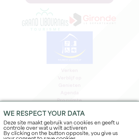
Verken
Verblijf op
Genieten
Agenda
Pro ruimte
Leden
WE RESPECT YOUR DATA
Pers ruimte
Deze site maakt gebruik van cookies en geeft u
Banen & stages
controle over wat u wilt activeren
Juridische informatie
By clicking on the button opposite, you give us
Privacybeleid
your consent to save cookies.