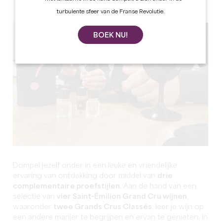
turbulente sfeer van de Franse Revolutie.
BOEK NU!
Dompel jezelf onder in een leuke en vriendelijke
ervaring van ontdekking door middel van
drie
complementaire proefstijlen
.
Aan de hand van een
selectie van
vier Saint-Émilion Grand Cru wijnen
,
waaronder
twee Grands Crus Classés
, leer je wijn op
een andere manier te begrijpen en ervan te genieten, in