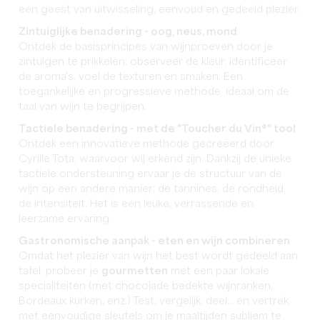
een geest van uitwisseling, eenvoud en gedeeld plezier.
Zintuiglijke benadering - oog, neus, mond
Ontdek de basisprincipes van wijnproeven door je
zintuigen te prikkelen: observeer de kleur, identificeer
de aroma's, voel de texturen en smaken. Een
toegankelijke en progressieve methode, ideaal om de
taal van wijn te begrijpen.
Tactiele benadering - met de "Toucher du Vin®" tool
Ontdek een innovatieve methode gecreëerd door
Cyrille Tota, waarvoor wij erkend zijn. Dankzij de unieke
tactiele ondersteuning ervaar je de structuur van de
wijn op een andere manier: de tannines, de rondheid,
de intensiteit. Het is een leuke, verrassende en
leerzame ervaring.
Gastronomische aanpak - eten en wijn combineren
Omdat het plezier van wijn het best wordt gedeeld aan
tafel, probeer je
gourmetten
met een paar lokale
specialiteiten (met chocolade bedekte wijnranken,
Bordeaux kurken, enz.) Test, vergelijk, deel... en vertrek
met eenvoudige sleutels om je maaltijden subliem te