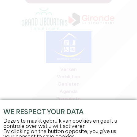
Verken
Verblijf op
Genieten
Agenda
Pro ruimte
Leden
WE RESPECT YOUR DATA
Pers ruimte
Deze site maakt gebruik van cookies en geeft u
Banen & stages
controle over wat u wilt activeren
Juridische informatie
By clicking on the button opposite, you give us
Privacybeleid
your consent to save cookies.