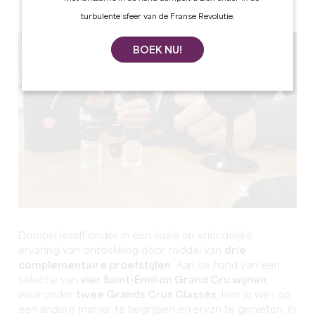
turbulente sfeer van de Franse Revolutie.
BOEK NU!
Dompel jezelf onder in een leuke en vriendelijke
ervaring van ontdekking door middel van
drie
complementaire proefstijlen
.
Aan de hand van een
selectie van
vier Saint-Émilion Grand Cru wijnen
,
waaronder
twee Grands Crus Classés
, leer je wijn op
een andere manier te begrijpen en ervan te genieten, in