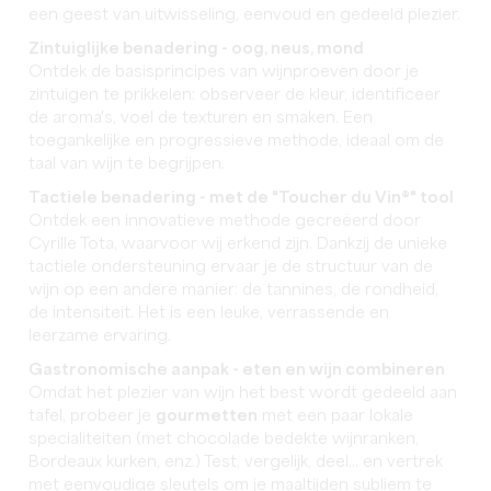
een geest van uitwisseling, eenvoud en gedeeld plezier.
Zintuiglijke benadering - oog, neus, mond
Ontdek de basisprincipes van wijnproeven door je
zintuigen te prikkelen: observeer de kleur, identificeer
de aroma's, voel de texturen en smaken. Een
toegankelijke en progressieve methode, ideaal om de
taal van wijn te begrijpen.
Tactiele benadering - met de "Toucher du Vin®" tool
Ontdek een innovatieve methode gecreëerd door
Cyrille Tota, waarvoor wij erkend zijn. Dankzij de unieke
tactiele ondersteuning ervaar je de structuur van de
wijn op een andere manier: de tannines, de rondheid,
de intensiteit. Het is een leuke, verrassende en
leerzame ervaring.
Gastronomische aanpak - eten en wijn combineren
Omdat het plezier van wijn het best wordt gedeeld aan
tafel, probeer je
gourmetten
met een paar lokale
specialiteiten (met chocolade bedekte wijnranken,
Bordeaux kurken, enz.) Test, vergelijk, deel... en vertrek
met eenvoudige sleutels om je maaltijden subliem te