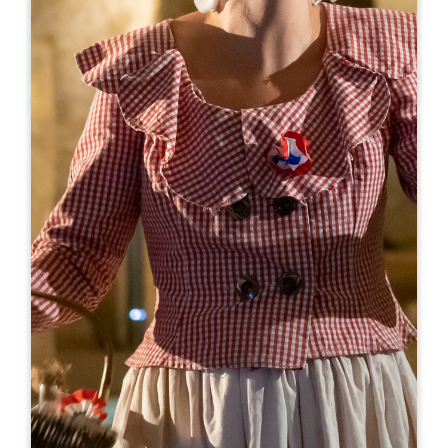
Leaflet
Van
25€
Oenanim - La dégustation sensorielle,
tactile et gourmande
Château Balestard La Tonnelle - Salle voutée
33330 SAINT-ÉMILION
06 31 82 43 66
06 31 82 43 66
contact@oenanim.fr
Capaciteit U-vormige kamer : 150
Theatercapaciteit : 200
Capaciteit woonruimte : 200