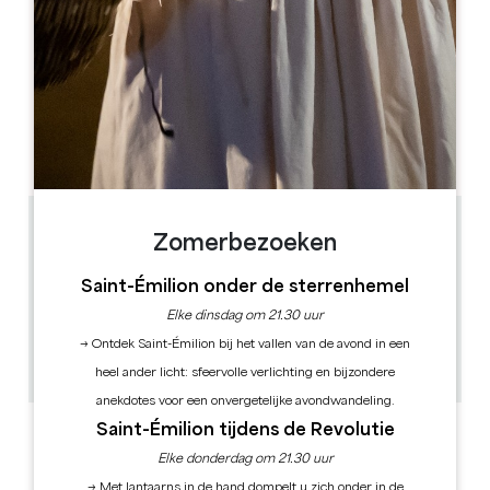
OPENINGSMAAND
J
F
M
A
M
J
J
A
S
O
N
D
OPENINGSDAGEN
M
D
W
D
V
Z
Z
AM
AM
AM
AM
AM
AM
AM
PM
PM
PM
PM
PM
PM
PM
1.4 km
Zomerbezoeken
10.00 - 19.00 uur
10h, 14h, 16h15
Saint-Émilion onder de sterrenhemel
1h30
Elke dinsdag om 21.30 uur
30
→ Ontdek Saint-Émilion bij het vallen van de avond in een
30 uur(en) voor de voorstelling
GPS-code kopiëren
heel ander licht: sfeervolle verlichting en bijzondere
anekdotes voor een onvergetelijke avondwandeling.
Saint-Émilion tijdens de Revolutie
ETIKETTEN
Elke donderdag om 21.30 uur
→ Met lantaarns in de hand dompelt u zich onder in de