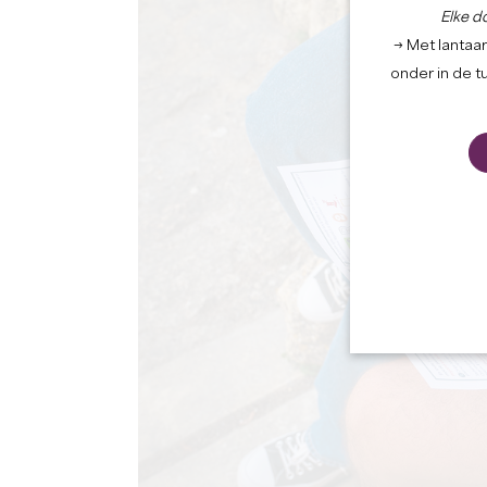
Elke d
→ Met lantaar
onder in de t