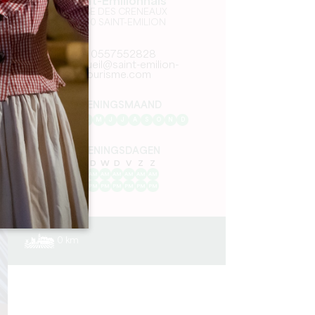
Saint-Emilionnais
PLACE DES CRENEAUX
33330 SAINT-EMILION
0557552828
accueil@saint-emilion-
tourisme.com
OPENINGSMAAND
J
F
M
A
M
J
J
A
S
O
N
D
OPENINGSDAGEN
M
D
W
D
V
Z
Z
AM
AM
AM
AM
AM
AM
AM
PM
PM
PM
PM
PM
PM
PM
0 km