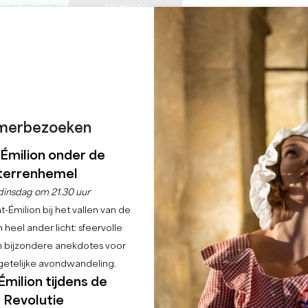
ONDLEIDINGEN
SEMINARS
0
Mand
Mijn se
TAAL
ENIET VAN
AGENDA
DEZE ZOMER
NL
KASTELEN OM TE BEZOEKEN
LOKALE JUWEELTJES
22 REDENEN OM TE KOMEN
REGENACHTIGE DAGEN
DE TOURISME DU GRAN
merbezoeken
EMILIONNAIS
-Émilion onder de
terrenhemel
SAINT-EMILION
dinsdag om 21.30 uur
-Émilion bij het vallen van de
Home
In familie
Office de tourisme du Grand Saint-Emilionnais
 heel ander licht: sfeervolle
en bijzondere anekdotes voor
Beschrijving
Tarieven
Talen
etelijke avondwandeling.
Émilion tijdens de
Revolutie