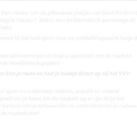
? Een manier om de pittoreske plekjes van Saint-Emilion 
s bezig te houden? Robin, een emblematisch personage uit
 hebt.
 neemt hij het hele gezin mee op ontdekkingstocht langs 
observatievermogen en logica gebruiken om de raadsels
ende moeilijkheidsgraden).
 kies je route en haal je boekje direct op bij het VVV-
tuur gaan en onderweg raadsels, puzzels en andere
 goed om je heen, los de raadsels op en ga, als je het
VV-kantoor om je antwoorden te controleren en je cadeau
 de routesticker!