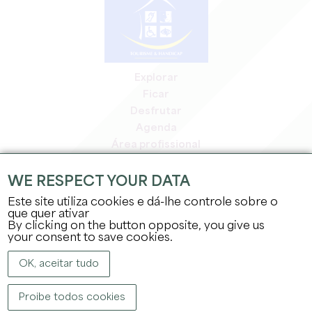
Explorar
Ficar
Desfrutar
Agenda
Área profissional
Área de membros
Área de imprensa
WE RESPECT YOUR DATA
Empregos e estágios
Este site utiliza cookies e dá-lhe controle sobre o
Informação jurídica
que quer ativar
By clicking on the button opposite, you give us
Política de privacidade
your consent to save cookies.
OK, aceitar tudo
Proibe todos cookies