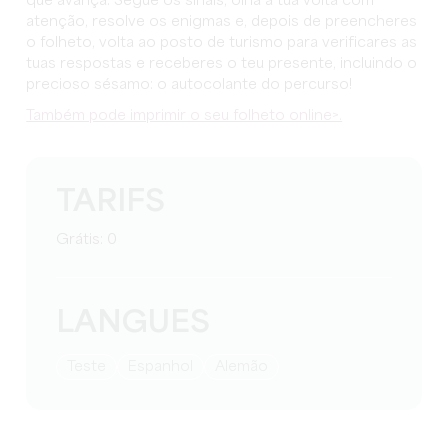
que avança. Segue os sinais, olha à tua volta com
atenção, resolve os enigmas e, depois de preencheres
o folheto, volta ao posto de turismo para verificares as
tuas respostas e receberes o teu presente, incluindo o
precioso sésamo: o autocolante do percurso!
Também pode imprimir o seu folheto online>.
TARIFS
Grátis: 0
LANGUES
teste
espanhol
alemão