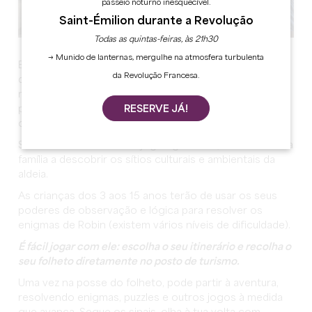
passeio noturno inesquecível.
Saint-Émilion durante a Revolução
Todas as quintas-feiras, às 21h30
→ Munido de lanternas, mergulhe na atmosfera turbulenta
Está à procura de uma atividade em família? Uma forma
da Revolução Francesa.
de descobrir os locais pitorescos de Saint-Emilion,
mantendo os mais pequenos entretidos? Robin, uma
personagem emblemática da Idade Média, é o guia de
RESERVE JÁ!
que necessita.
Sob a forma de livros de jogos gratuitos, ele leva toda a
família a descobrir os sítios culturais e ambientais da
aldeia.
As crianças dos 3 aos 15 anos terão de usar os seus
poderes de observação e lógica para resolver os
enigmas de Robin (existem vários níveis de dificuldade).
É fácil jogar com ele: escolha o seu itinerário e recolha o
seu folheto diretamente no posto de turismo.
Uma vez na posse do folheto, pode partir à aventura,
resolvendo enigmas, puzzles e outros jogos à medida