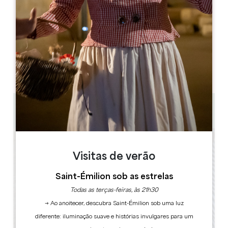
MÊS DE ABERTURA
J
F
M
A
M
J
J
A
S
O
N
D
DIAS DE ABERTURA
S
T
Q
Q
S
S
D
AM
AM
AM
AM
AM
AM
AM
PM
PM
PM
PM
PM
PM
PM
0 km
Visitas de verão
Saint-Émilion sob as estrelas
Todas as terças-feiras, às 21h30
→ Ao anoitecer, descubra Saint-Émilion sob uma luz
diferente: iluminação suave e histórias invulgares para um