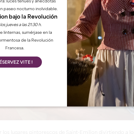
ra: luces tenues y anécdotas
 un paseo nocturno inolvidable.
ion bajo la Revolución
os jueves a las 21:30 h.
e linternas, sumérjase en la
ormentosa de la Revolución
Francesa.
ÉSERVEZ VITE !
 los lugares pintorescos de Saint-Emilion divirtiendo a lo