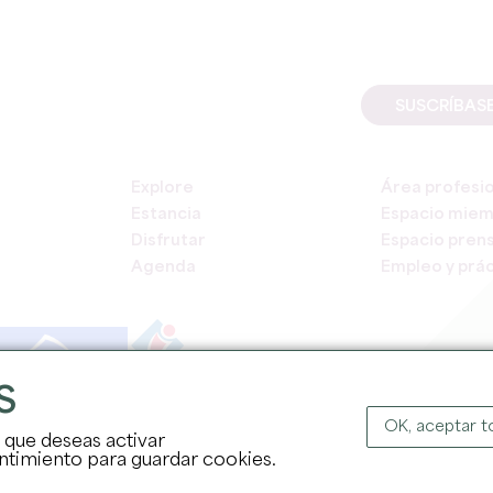
SUSCRÍBAS
Explore
Área profesi
Estancia
Espacio mie
Disfrutar
Espacio pren
Agenda
Empleo y prác
S
COPYR
OK, aceptar 
s que deseas activar
sentimiento para guardar cookies.