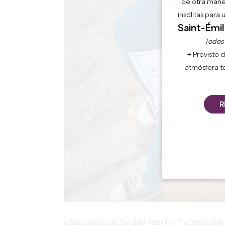
de otra mane
insólitas para
Saint-Émil
Todos l
→ Provisto d
atmósfera t
R
¿Busca una actividad familiar? ¿Descubrir