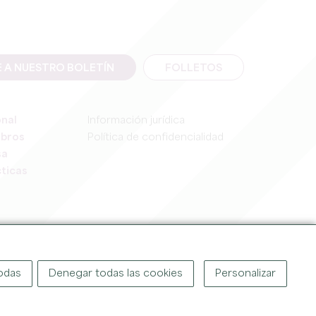
E A NUESTRO BOLETÍN
FOLLETOS
onal
Información jurídica
mbros
Política de confidencialidad
sa
ticas
IGHT ©
2026
OFFICE DE TOURISME DU GRAND SAINT-ÉMILIONNAIS
todas
Denegar todas las cookies
Personalizar