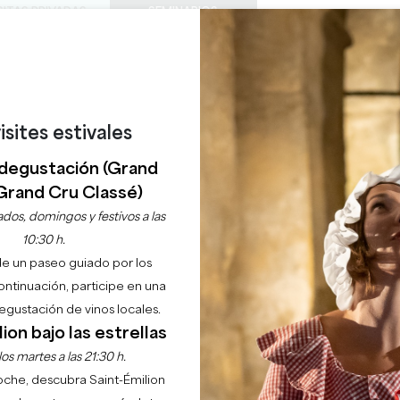
SITAS PRIVADAS
SEMINARIOS
0
Cesta
Météo
Mi sel
IDIOMA
DISFRUTAR
AGENDA
ESTE VERANO
ES
BODEGAS A VISITAR
JOYAS LOCALES
22 RAZONES PARA VENIR
¿LLUEVE EN SAINT-ÉMILION?
isites estivales
LAS HUELLAS DE ROBI
degustación (Grand
SAINT-EMILION
Grand Cru Classé)
dos, domingos y festivos a las
10:30 h.
Inicio
Ocio
Las huellas de Robin
de un paseo guiado por los
continuación, participe en una
Descripción
Tarifas
Idiomas
gustación de vinos locales.
ion bajo las estrellas
os martes a las 21:30 h.
noche, descubra Saint-Émilion