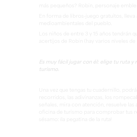
más pequeños? Robin, personaje emblemá
En forma de libros-juego gratuitos, lleva a
medioambientales del pueblo.
Los niños de entre 3 y 15 años tendrán q
acertijos de Robin (hay varios niveles de d
Es muy fácil jugar con él: elige tu ruta 
turismo.
Una vez que tengas tu cuadernillo, podr
recorridos, las adivinanzas, los rompecab
señales, mira con atención, resuelve las a
oficina de turismo para comprobar tus re
sésamo: ¡la pegatina de la ruta!