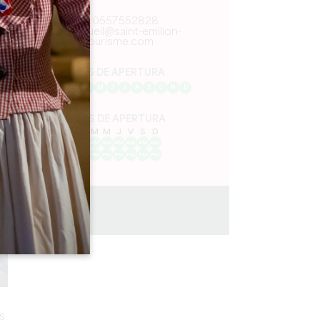
0557552828
accueil@saint-emilion-
tourisme.com
MES DE APERTURA
E
F
M
A
M
J
J
A
S
O
N
D
DÍAS DE APERTURA
L
M
M
J
V
S
D
AM
AM
AM
AM
AM
AM
AM
PM
PM
PM
PM
PM
PM
PM
0 km
s