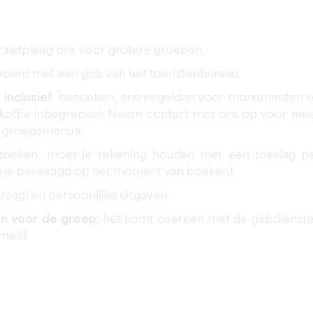
raadpleeg ons voor grotere groepen.
oerd met een gids van het toeristenbureau.
 inclusief
: bezoeken, entreegelden voor monumenten 
n koffie inbegrepen). Neem contact met ons op voor me
r groepsmenu's.
zoeken, moet je rekening houden met een toeslag p
 je bevestigd op het moment van boeken).
raag) en persoonlijke uitgaven.
en voor de groep
; het komt overeen met de gidsdienst
meld.