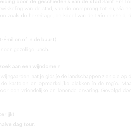
leiding door de geschiedenis van de stad
Saint-Emilio
twikkeling van de stad, van de oorsprong tot nu, via e
n zoals de hermitage, de kapel van de Drie-eenheid, 
t-Émilion of in de buurt)
r een gezellige lunch.
zoek aan een wijndomein
wijngaarden laat je gids je de landschappen zien die op 
de kastelen en opmerkelijke plekken in de regio. Ma
oor een vriendelijke en lonende ervaring. Gevolgd do
erlijk)
halve dag tour.