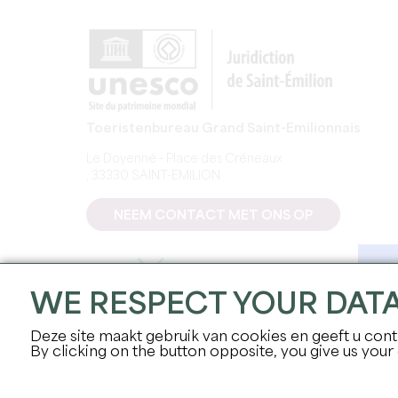
Toeristenbureau Grand Saint-Emilionnais
Le Doyenné - Place des Créneaux
, 33330 SAINT-EMILION
NEEM CONTACT MET ONS OP
WE RESPECT YOUR DAT
Deze site maakt gebruik van cookies en geeft u contr
By clicking on the button opposite, you give us your