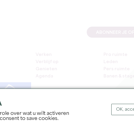
ABONNEER JE OP
Verken
Pro ruimte
Verblijf op
Leden
Genieten
Pers ruimte
Agenda
Banen & stag
A
OK, acce
ole over wat u wilt activeren
COPYR
 consent to save cookies.