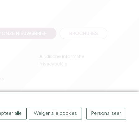
 ONZE NIEUWSBRIEF
BROCHURES
Juridische informatie
Privacybeleid
es
pteer alle
Weiger alle cookies
Personaliseer
IGHT ©
2026
OFFICE DE TOURISME DU GRAND SAINT-ÉMILIONNAIS