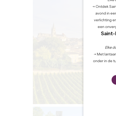
Elke 
→ Ontdek Saint
avond in een
verlichting 
een onverg
Saint-
Elke d
→ Met lantaar
onder in de t