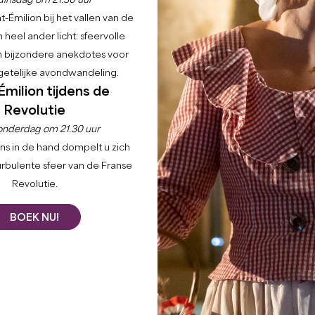
dinsdag om 21.30 uur
-Émilion bij het vallen van de
 heel ander licht: sfeervolle
en bijzondere anekdotes voor
etelijke avondwandeling.
Émilion tijdens de
Revolutie
onderdag om 21.30 uur
ns in de hand dompelt u zich
urbulente sfeer van de Franse
Revolutie.
BOEK NU!