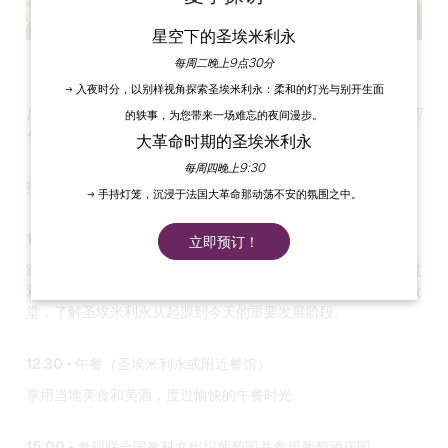
星空下的圣埃米利永
查看所有照片
每周二晚上9点30分
→ 入夜时分，以别样视角探索圣埃米利永：柔和的灯光与别开生面
团体的理想行程，包括游览中世纪小镇和葡萄园，并在餐厅享用
的轶事，为您带来一场难忘的夜间漫步。
午餐。
大革命时期的圣埃米利永
每周四晚上9:30
抵达后在圣埃米利永 Créneaux 广场旅游局集合。
→ 手持灯笼，沉浸于法国大革命那动荡不安的氛围之中。
10:00 - 城市观光：圣埃米利永及其地下古迹
立即预订！
跟随导游参观圣埃米利永（Saint-Emilion）
小镇的历史
。通过
观景台和地下古迹，如隐居地、三一教堂、地下墓穴和巨石教
堂，了解圣埃米利永从起源到今天的重要发展阶段。
12.30 - 午餐（圣埃米利永或附近餐馆）
享用
当地美食
和美酒，度过愉快的午餐时光。