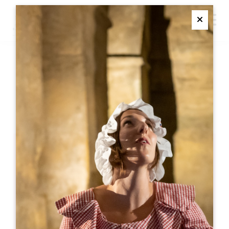
M
Ferme
JOURNÉE ENTRE PIERRE
ET VIN
SAINT-EMILION
Journée entre Pierre et Vin
Saint-Emilion
05 57 55 28 20
联系我们