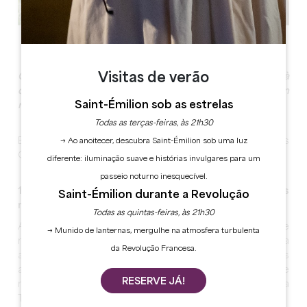
Ver todas as fotos
Visitas de verão
O programa ideal para grupos, incluindo uma visita à
cidade medieval e às vinhas e um almoço num
Saint-Émilion sob as estrelas
restaurante.
Todas as terças-feiras, às 21h30
Encontro à chegada no Posto de Turismo, Place des
→ Ao anoitecer, descubra Saint-Émilion sob uma luz
Créneaux em Saint-Émilion.
diferente: iluminação suave e histórias invulgares para um
passeio noturno inesquecível.
10H00 - Visita da cidade: Saint-Émilion e os seus
Saint-Émilion durante a Revolução
monumentos subterrâneos
Todas as quintas-feiras, às 21h30
Acompanhe o seu guia numa visita de uma hora e
→ Munido de lanternas, mergulhe na atmosfera turbulenta
meia
pela história da cidade de
Saint-Emilion. Descubra
da Revolução Francesa.
as etapas essenciais da sua evolução, desde as origens
até aos nossos dias, através de um miradouro e de
RESERVE JÁ!
monumentos subterrâneos como a ermida, a capela da
Trindade, as catacumbas e a igreja monolítica.