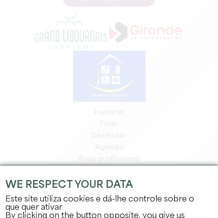
Explorar
Ficar
Desfrutar
Agenda
Área profissional
Área de membros
Área de imprensa
WE RESPECT YOUR DATA
Empregos e estágios
Este site utiliza cookies e dá-lhe controle sobre o
Informação jurídica
que quer ativar
By clicking on the button opposite, you give us
Política de privacidade