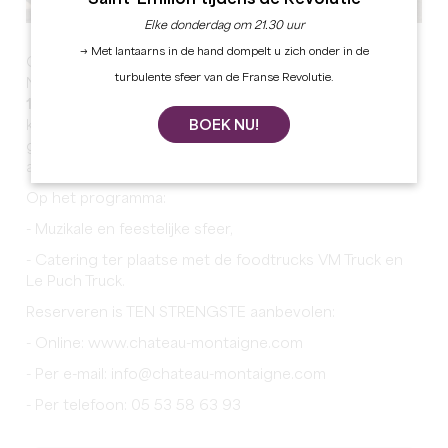
Elke donderdag om 21.30 uur
→ Met lantaarns in de hand dompelt u zich onder in de
Château Michel de Montaigne organiseert twee White
turbulente sfeer van de Franse Revolutie.
Nights op
donderdag 7 en 14 augustus 2025, van
19.30 tot 23.30 uur
. In de betoverende setting van het
BOEK NU!
kasteelterras nodigen we bezoekers uit om in het wit
gekleed te komen voor een feestelijke en gezellige
avond.
Op het programma:
- Muzikale en feestelijke sfeer,
- Catering ter plaatse met de foodtrucks VM Truck en
Le Puch Truck.
Reserveren is TEN STRENGSTE aanbevolen:
- Online: www.chateau-montaigne.com
- Per e-mail: info@chateau-montaigne.com
- Per telefoon: 05 53 58 63 93