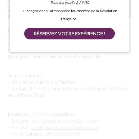
Tous les jeudis à 21h30
→ Plongez dans l’atmosphère tourmentée de la Révolution
française.
Le Château Michel de Montaigne organise deux
RÉSERVEZ VOTRE EXPÉRIENCE !
Soirées Blanches les jeudis 7 et 14 août 2025, de 19h30
à 23h30. Dans le cadre enchanteur de la terrasse du
château, nous invitons les visiteurs à venir habillés de
blanc pour une soirée festive et conviviale.
Au programme :
– Ambiance musicale et festive,
– Restauration sur place avec les food trucks
VM Truck
et
Le Puch Truck
.
Réservations TRES conseillées :
– En ligne :
www.chateau-montaigne.com
– Par mail :
info@chateau-montaigne.com
– Par téléphone : 05 53 58 63 93