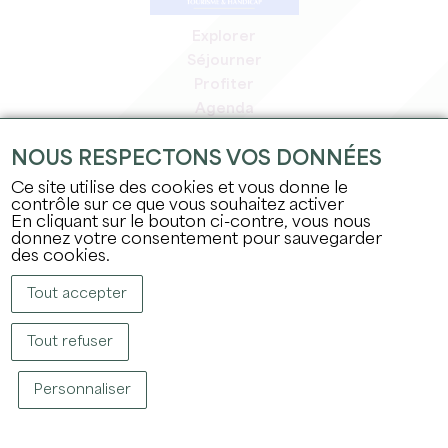
Explorer
Séjourner
Profiter
Agenda
Espace Pro
NOUS RESPECTONS VOS DONNÉES
Espace adhérents
Espace presse
Ce site utilise des cookies et vous donne le
contrôle sur ce que vous souhaitez activer
Emplois & stages
En cliquant sur le bouton ci-contre, vous nous
Mentions légales
donnez votre consentement pour sauvegarder
Politique de confidentialité
des cookies.
Tout accepter
Tout refuser
Personnaliser
COPYRIGHT © 2026 OFFICE DE TOURISME DU GRAND SAINT-ÉMILIONNAIS