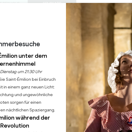
E BESUCHE
SEMINARE
Z
0
 S
DIESER
Warenkorb
Meine Auswah
SPRACHE
EIN
TAGESORDNUNG
DE
SOMMER
ZU BESUCHENDE SCHLÖSSER
LOKALE PERLEN
22 GRÜNDE FÜR DIE ZUKUNFT
REGNERISCHE TAGE
mmerbesuche
 - CHÂTEAU MICHEL 
Émilion unter dem
ernenhimmel
Startseite
Tagesordnung
Weiße Party - Château Michel de Montaigne
Dienstag um 21:30 Uhr
ie Saint-Émilion bei Einbruch
t in einem ganz neuen Licht:
uchtung und ungewöhnliche
ten sorgen für einen
hen nächtlichen Spaziergang.
milion während der
Revolution