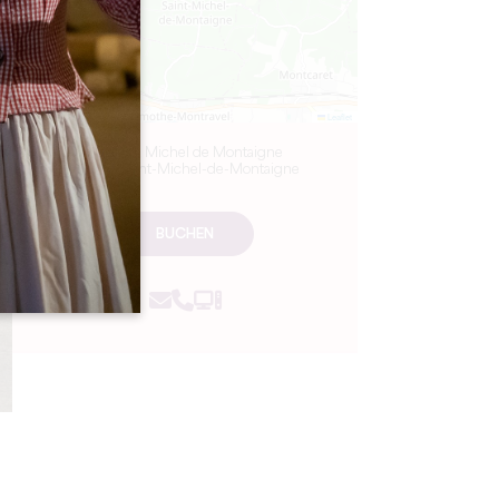
Leaflet
Château Michel de Montaigne
24230 Saint-Michel-de-Montaigne
BUCHEN