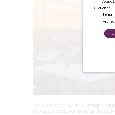
Jeden D
→ Tauchen Sie
die tur
Französ
J
Das Château Michel de Montaigne vera
14. August 2025, von 19.30 bis 23.30 Uh