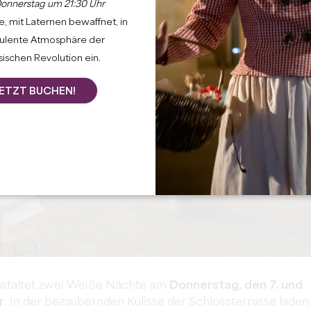
onnerstag um 21:30 Uhr
, mit Laternen bewaffnet, in
bulente Atmosphäre der
ischen Revolution ein.
ETZT BUCHEN!
nstaltet zwei Weiße Nächte am
Donnerstag, den 7. und
r
. In der bezaubernden Kulisse der Schlossterrasse laden