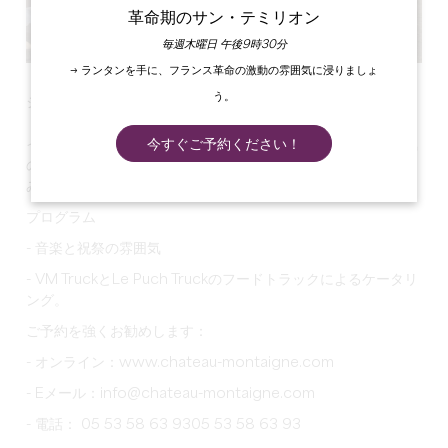
革命期のサン・テミリオン
毎週木曜日 午後9時30分
→ ランタンを手に、フランス革命の激動の雰囲気に浸りましょ
う。
シャトー・ミシェル・ド・モンテーニュでは、
2025年8月7日
（木）と14日（木）の午後7時30分から11時30分まで
、ホワ
今すぐご予約ください！
イトナイトを開催します。シャトー・テラスの魅惑的な雰囲気
の中、白いドレスに身を包んで、華やかで和やかな夜をお楽し
みください。
プログラム
- 音楽と祝祭の雰囲気
- VM TruckとLe Puch Truckのフードトラックによるケータリ
ング。
ご予約を強くお勧めします：
- オンライン：www.chateau-montaigne.com
- Eメール：info@chateau-montaigne.com
- 電話： 05 53 58 63 9305 53 58 63 93