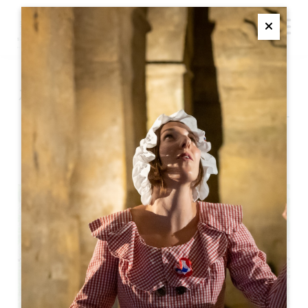
M
Ferme
ホワイト・パーティー - シャ
トー・ミシェル・ド・モンテ
ーニュ
+
−