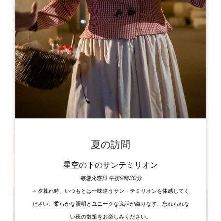
Leaflet
Château Michel de Montaigne
24230 Saint-Michel-de-Montaigne
書籍
夏の訪問
星空の下のサンテミリオン
毎週火曜日 午後9時30分
→ 夕暮れ時、いつもとは一味違うサン・テミリオンを体感してく
ださい。柔らかな照明とユニークな逸話が織りなす、忘れられな
い夜の散策をお楽しみください。