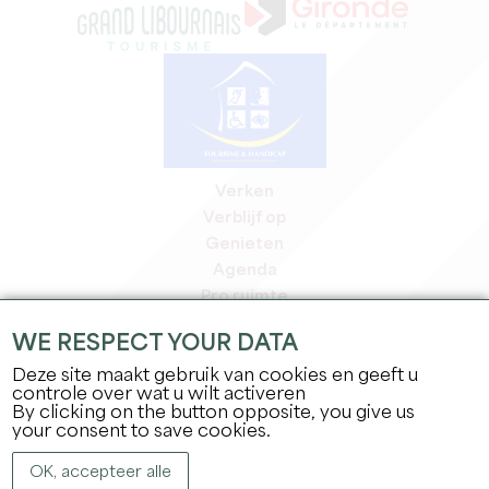
Verken
Verblijf op
Genieten
Agenda
Pro ruimte
Leden
WE RESPECT YOUR DATA
Pers ruimte
Deze site maakt gebruik van cookies en geeft u
Banen & stages
controle over wat u wilt activeren
Juridische informatie
By clicking on the button opposite, you give us
Privacybeleid
your consent to save cookies.
OK, accepteer alle