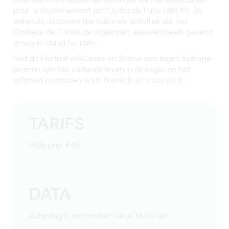
door kunst en muziek en mecenas van de Association
pour le Rayonnement de l'Opéra de Paris (AROP). Ze
willen de uitzonderlijke culturele activiteit die het
Château de Carles de afgelopen eeuwen heeft gekend
graag in stand houden.
Met dit Festival wil Carles en Scène een eigen bijdrage
leveren aan het culturele leven in de regio en het
erfgoed promoten waar Frankrijk zo trots op is.
TARIFS
Volle prijs €45
DATA
Zaterdag 6 september vanaf 18.00 uur