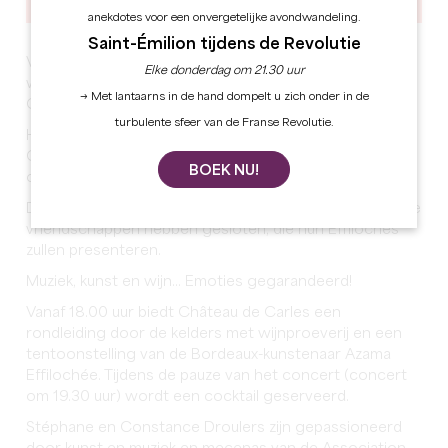
anekdotes voor een onvergetelijke avondwandeling.
Saint-Émilion tijdens de Revolutie
Voor de 5e editie van het Festival Musical de Carles zijn
Elke donderdag om 21.30 uur
we verheugd u te mogen verwelkomen op Château de
→ Met lantaarns in de hand dompelt u zich onder in de
Carles voor een uitzonderlijk concert.
turbulente sfeer van de Franse Revolutie.
Het is ook een gelegenheid voor wie dat wil om
Château de Carles en zijn kelders te (her)ontdekken en
BOEK NU!
onze wijnen te proeven.
Dit jaar verwelkomen we ook Azama, met wie we sterke
vriendschappen hebben gesloten, die hun Effilochés
zullen presenteren.
Muziek, kunst en wijn... Emoties gegarandeerd!
Vanaf 18.00 uur biedt Château de Carles een
rondleiding door de kelders met wijnproeverij en een
tentoonstelling van de Bordeaux-kunstenaar Azama
Effilochée. Tijdens de pauze van het concert (concert
om 19.30 uur) wordt een cocktail geserveerd.
Stéphane en Constance Droulers zijn gepassioneerd