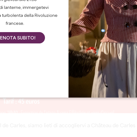
di lanterne, immergetevi
a turbolenta della Rivoluzione
francese.
ENOTA SUBITO!
l de Carles, siamo lieti di accogliervi a Château de Carles