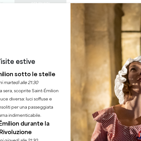
TE
SEMINARI
ACCESSO DEI PROF
0
ORDINE DEL
Cestino
La mia 
LINGUA
GODERE
QUEST'ESTATE
IT
GIORNO
CASTELLI DA VISITARE
GEMME LOCALI
22 RAGIONI PER VENIRE
TO AL CASTELLO DI
isite estive
ilion sotto le stelle
Casa
Ordine del giorno
Concerto al Castello di Carles
i martedì alle 21:30
la sera, scoprite Saint-Émilion
luce diversa: luci soffuse e
nsoliti per una passeggiata
urna indimenticabile.
Émilion durante la
Rivoluzione
i giovedì alle 21:30