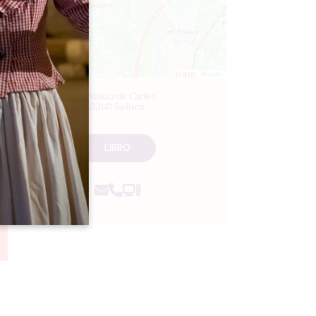
Leaflet
Château de Carles
33141 Saillans
LIBRO