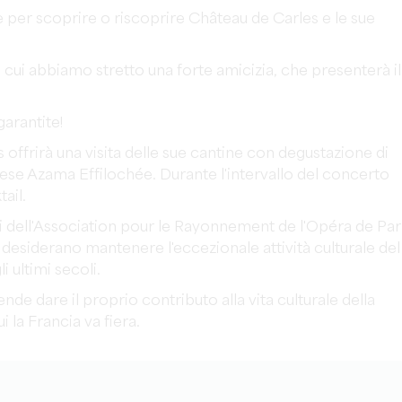
e per scoprire o riscoprire Château de Carles e le sue
ui abbiamo stretto una forte amicizia, che presenterà il
garantite!
s offrirà una visita delle sue cantine con degustazione di
olese Azama Effilochée. Durante l'intervallo del concerto
ail.
i dell'Association pour le Rayonnement de l'Opéra de Par
esiderano mantenere l'eccezionale attività culturale del
i ultimi secoli.
de dare il proprio contributo alla vita culturale della
 la Francia va fiera.