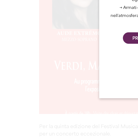
→ Armati 
nell’atmosfer
PR
Per la quinta edizione del Festival Musica
per un concerto eccezionale.