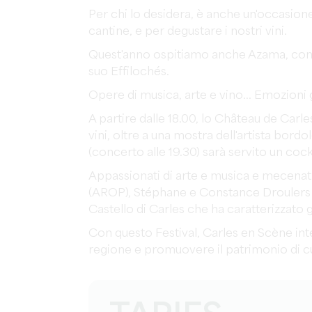
Per chi lo desidera, è anche un'occasion
cantine, e per degustare i nostri vini.
Quest'anno ospitiamo anche Azama, con c
suo Effilochés.
Opere di musica, arte e vino... Emozioni 
A partire dalle 18.00, lo Château de Carle
vini, oltre a una mostra dell'artista bord
(concerto alle 19.30) sarà servito un cockt
Appassionati di arte e musica e mecenat
(AROP), Stéphane e Constance Droulers d
Castello di Carles che ha caratterizzato gl
Con questo Festival, Carles en Scène inten
regione e promuovere il patrimonio di cui