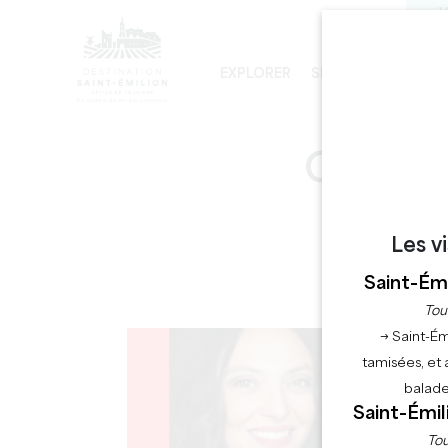
V
EXPLORER
SÉJOURNER
PRO
LES INCONTOURNABLES
DÉVELOPPEMENT DURABLE
LA VISITE DE L'ÉGLISE MONOLITHE
CONCE
Les v
Saint-Émi
Tou
→ Saint-Ém
tamisées, et 
balade
Saint-Émil
Tou