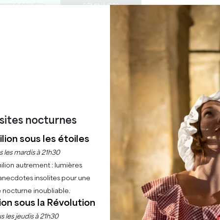
ISITES PRIVÉES
SÉMINAIRES
0
Panier
Météo
Ma sélecti
LANGUE
FITER
AGENDA
CET ÉTÉ
FR
LES CHÂTEAUX À VISITER
LES PÉPITES LOCALES
22 RAISONS DE VENIR
RT AU CHÂTEAU DE 
Accueil
Agenda
Concert au Château de Carles
isites nocturnes
lion sous les étoiles
s les mardis à 21h30
ilion autrement : lumières
anecdotes insolites pour une
 nocturne inoubliable.
ion sous la Révolution
s les jeudis à 21h30