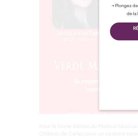
→ Plongez da
de la
R
Pour la 5ème édition du Festival Musical d
Château de Carles pour un concert exce