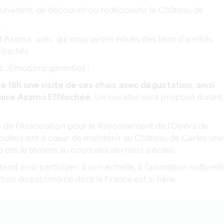
souhaitent, de découvrir ou redécouvrir le Château de
.
 Azama, avec qui nous avons noués des liens d’amitiés
ilochés.
es…Émotions garanties !
de 18h une visite de ses chais avec dégustation, ainsi
laise Azama Effilochée
. Un cocktail sera proposé durant
 de l’Association pour le Rayonnement de l’Opéra de
oulers ont à cœur de maintenir au Château de Carles une
 a été le témoin au cours des derniers siècles.
end ainsi participer, à son échelle, à l’animation culturell
tion du patrimoine dont la France est si fière.