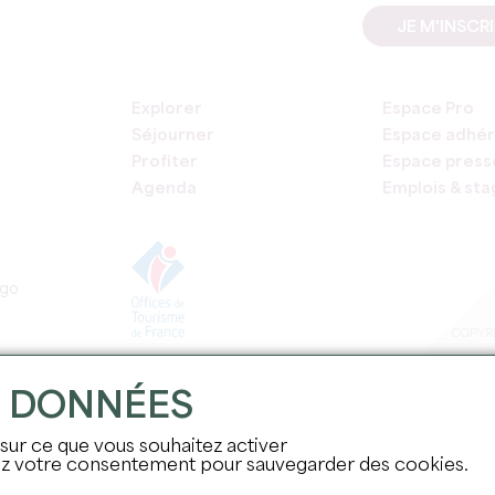
JE M'INSCR
Explorer
Espace Pro
Séjourner
Espace adhér
Profiter
Espace press
Agenda
Emplois & st
COPYRI
S DONNÉES
 sur ce que vous souhaitez activer
nez votre consentement pour sauvegarder des cookies.