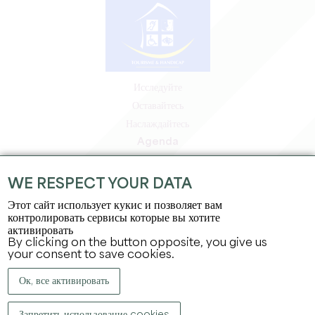
Исследуйте
Оставайтесь
Наслаждайтесь
Agenda
Зона профессионалов
Зона для участников
WE RESPECT YOUR DATA
Зона для прессы
Этот сайт использует кукис и позволяет вам
Вакансии и стажировки
контролировать сервисы которые вы хотите
активировать
Юридическая информация
By clicking on the button opposite, you give us
Политика конфиденциальности
your consent to save cookies.
Ок, все активировать