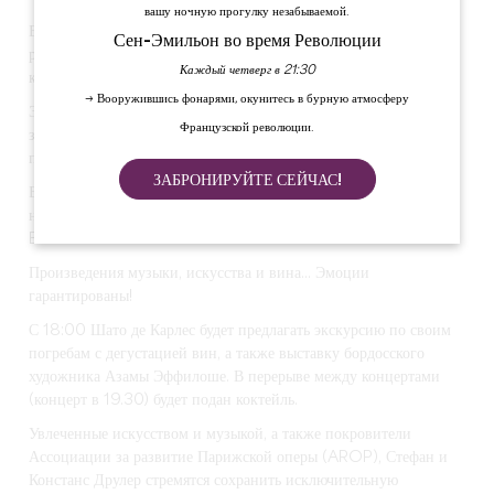
вашу ночную прогулку незабываемой.
В рамках 5-го выпуска Музыкального фестиваля де Карлес мы
Сен-Эмильон во время Революции
рады приветствовать вас в Шато де Карлес на исключительном
Каждый четверг в 21:30
концерте.
→ Вооружившись фонарями, окунитесь в бурную атмосферу
Это также возможность для тех, кто пожелает, открыть или
Французской революции.
заново открыть для себя Шато де Карлес и его погреба, а также
продегустировать наши вина.
ЗАБРОНИРУЙТЕ СЕЙЧАС!
В этом году мы также приветствуем группу Azama, с которой
нас связывают крепкие дружеские отношения, и представим ее
Effilochés.
Произведения музыки, искусства и вина... Эмоции
гарантированы!
С 18:00 Шато де Карлес будет предлагать экскурсию по своим
погребам с дегустацией вин, а также выставку бордосского
художника Азамы Эффилоше. В перерыве между концертами
(концерт в 19.30) будет подан коктейль.
Увлеченные искусством и музыкой, а также покровители
Ассоциации за развитие Парижской оперы (AROP), Стефан и
Констанс Друлер стремятся сохранить исключительную