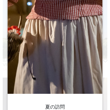
BALADE À VÉLO ET PIQUE-NIQUE DANS LES
VIGNES
SAINT-EMILION
夏の訪問