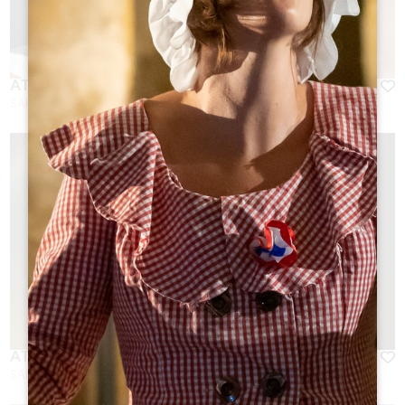
ATELIER ASSEMBLAGE
SAINT-EMILION
ATELIER RSE ET BIEN-ÊTRE
SAINT-EMILION