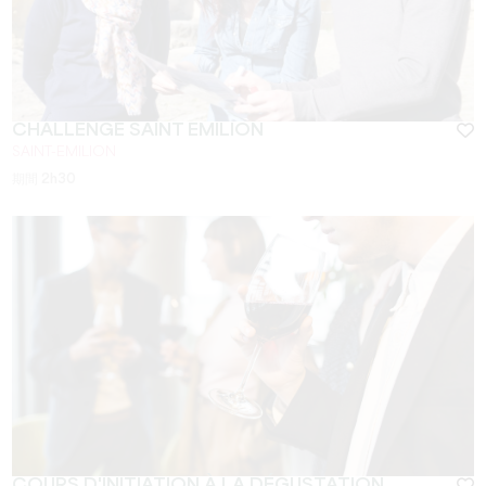
CHALLENGE SAINT EMILION
SAINT-EMILION
期間
2h30
COURS D'INITIATION À LA DÉGUSTATION