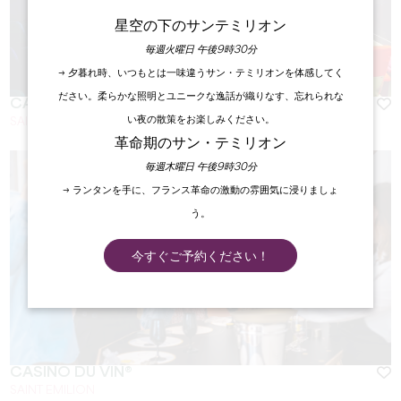
星空の下のサンテミリオン
毎週火曜日 午後9時30分
→ 夕暮れ時、いつもとは一味違うサン・テミリオンを体感してく
ださい。柔らかな照明とユニークな逸話が織りなす、忘れられな
CAFÉ THÉÂTRE
い夜の散策をお楽しみください。
SAINT-EMILION
革命期のサン・テミリオン
毎週木曜日 午後9時30分
→ ランタンを手に、フランス革命の激動の雰囲気に浸りましょ
う。
今すぐご予約ください！
CASINO DU VIN®
SAINT EMILION