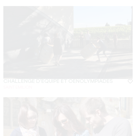
CHALLENGE D'ÉQUIPE ET OENOLYMPIADES
SAINT EMILION