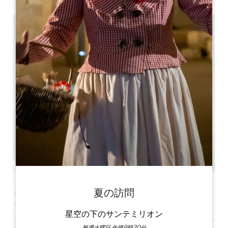
2h30
夏の訪問
わずか3時間で、まったく新しいサンテミリオンを発見してく
ださい。訪問の最後には、ご褒美を差し上げます。
星空の下のサンテミリオン
ガイドがサンテミリオンのクレノー広場にある観光局でお待ち
毎週火曜日 午後9時30分