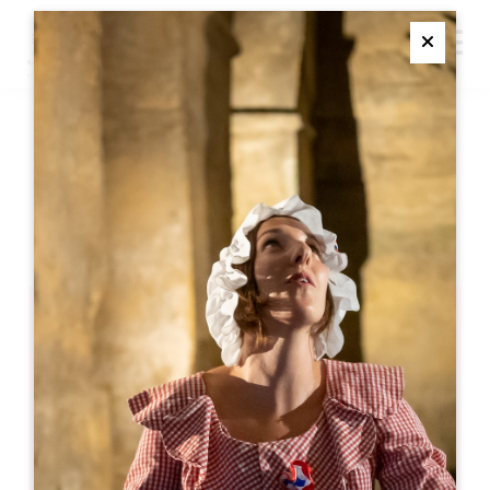
M
Ferme
CHALLENGE SAINT
EMILION
SAINT-EMILION
Challenge Saint Emilion
Saint-Emilion
05 57 55 28 20
お問い合わせ