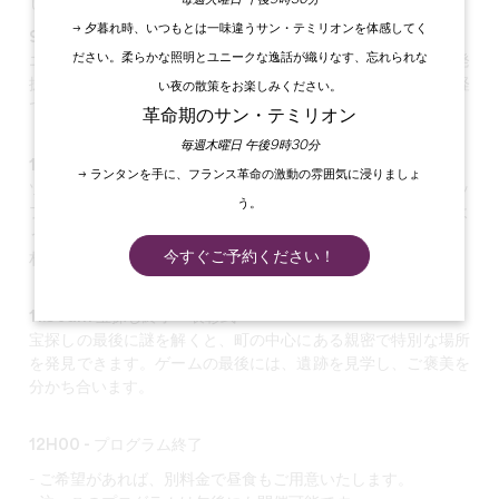
しています。
→ 夕暮れ時、いつもとは一味違うサン・テミリオンを体感してく
9.30am - 訪問：サンテミリオン・スーテルラン
ださい。柔らかな照明とユニークな逸話が織りなす、忘れられな
エミリオンの伝説から、中世ヨーロッパ最大の地下教会の発
掘、地下墓地、14世紀の見事な絵画があるトリニテ礼拝堂を経
い夜の散策をお楽しみください。
て、この村の歴史を発見します。
革命期のサン・テミリオン
毎週木曜日 午後9時30分
10.30am - 村のゲームを発見しよう
→ ランタンを手に、フランス革命の激動の雰囲気に浸りましょ
ツアーの最後に、ガイドが各チーム（平均6名）のルートマッ
う。
プをお渡しします。あなた次第で、最高のチームが勝ちますよ
うに！
今すぐご予約ください！
村探検をお楽しみください。
11.30am 宝探し終了・表彰式
宝探しの最後に謎を解くと、町の中心にある親密で特別な場所
を発見できます。ゲームの最後には、遺跡を見学し、ご褒美を
分かち合います。
12H00 - プログラム終了
- ご希望があれば、別料金で昼食もご用意いたします。