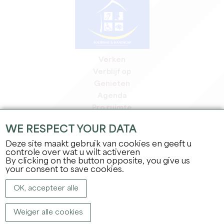
Verken
Verblijf op
Genieten
Agenda
Pro ruimte
Leden
WE RESPECT YOUR DATA
Pers ruimte
Deze site maakt gebruik van cookies en geeft u
Banen & stages
controle over wat u wilt activeren
Juridische informatie
By clicking on the button opposite, you give us
Privacybeleid
your consent to save cookies.
OK, accepteer alle
Weiger alle cookies