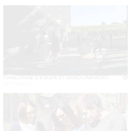
CHALLENGE D'ÉQUIPE ET OENOLYMPIADES
SAINT EMILION