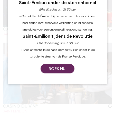
Saint-Émilion onder de sterrenhemel
Elke dinsdag om 21.30 uur
→ Ontdek Saint-Émilion bij het vallen van de avond in een
heel ander licht: sfeervolle verlichting en bijzondere
CAFÉ THÉÂTRE
anekdotes voor een onvergetelijke avondwandeling.
SAINT-EMILION
Saint-Émilion tijdens de Revolutie
Elke donderdag om 21.30 uur
→ Met lantaarns in de hand dompelt u zich onder in de
turbulente sfeer van de Franse Revolutie.
BOEK NU!
CASINO DU VIN®
SAINT EMILION