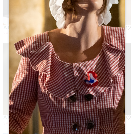
ATELIER ASSEMBLAGE
SAINT-EMILION
ATELIER RSE ET BIEN-ÊTRE
SAINT-EMILION