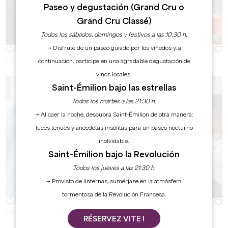
Paseo y degustación (Grand Cru o
Grand Cru Classé)
Todos los sábados, domingos y festivos a las 10:30 h.
→ Disfrute de un paseo guiado por los viñedos y, a
CAFÉ TEATRO
SAINT-EMILION
continuación, participe en una agradable degustación de
vinos locales.
Saint-Émilion bajo las estrellas
Todos los martes a las 21:30 h.
→ Al caer la noche, descubra Saint-Émilion de otra manera:
luces tenues y anécdotas insólitas para un paseo nocturno
inolvidable.
Saint-Émilion bajo la Revolución
Todos los jueves a las 21:30 h.
→ Provisto de linternas, sumérjase en la atmósfera
tormentosa de la Revolución Francesa.
CASINO DU VIN®
SAINT EMILION
RÉSERVEZ VITE !