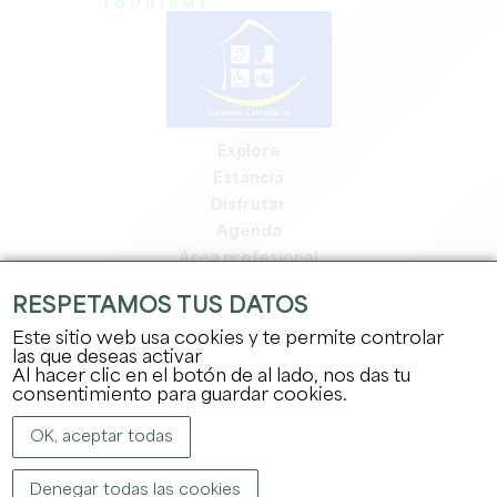
Explore
Estancia
Disfrutar
Agenda
Área profesional
Espacio miembros
RESPETAMOS TUS DATOS
Espacio prensa
Este sitio web usa cookies y te permite controlar
Empleo y prácticas
las que deseas activar
Información jurídica
Al hacer clic en el botón de al lado, nos das tu
Política de confidencialidad
consentimiento para guardar cookies.
OK, aceptar todas
Denegar todas las cookies