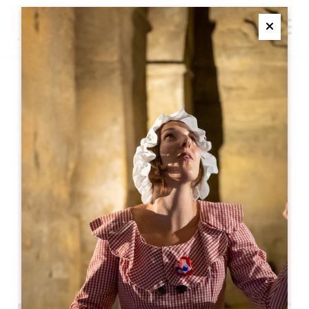
M
Ferme
CAFÉ THÉÂTRE
SAINT-EMILION
Café théâtre
33330 Saint-Emilion
05 57 55 28 20
お問い合わせ