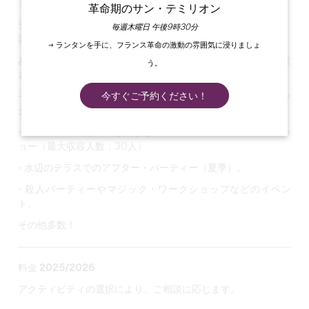
ィング・ワークショップに参加してみませんか。
革命期のサン・テミリオン
チームスピリットを強化するオリジナルなアクティビティや、
毎週木曜日 午後9時30分
楽しいアクティビティをお探しなら、ここが最適です。
→ ランタンを手に、フランス革命の激動の雰囲気に浸りましょ
あらゆるニーズに合わせて、いくつかのアクティビティが用意
う。
されています：
- 即興演劇やスタンダップ・コメディなどのアーティスティッ
今すぐご予約ください！
クな活動、振り付けやスピーチの習得。
- キャバレーの雰囲気を楽しむランチ・ショーやディナー・シ
ョー（最大収容人数：30人）
- 水辺のテラスでのアフター・パーティー（夏季）。
- 殺人パーティーやマジック・ワークショップなどのイベン
ト。
その他多数！
料金 2025/2026
アクティビティの選択により、ご相談に応じます。