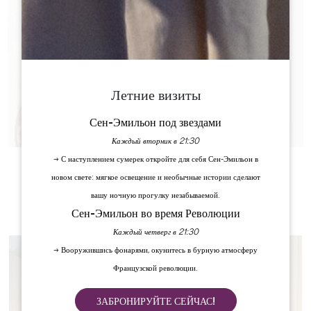
Летние визиты
Сен-Эмильон под звездами
Каждый вторник в 21:30
→ С наступлением сумерек откройте для себя Сен-Эмильон в
новом свете: мягкое освещение и необычные истории сделают
вашу ночную прогулку незабываемой.
Сен-Эмильон во время Революции
Каждый четверг в 21:30
→ Вооружившись фонарями, окунитесь в бурную атмосферу
Французской революции.
ЗАБРОНИРУЙТЕ СЕЙЧАС!