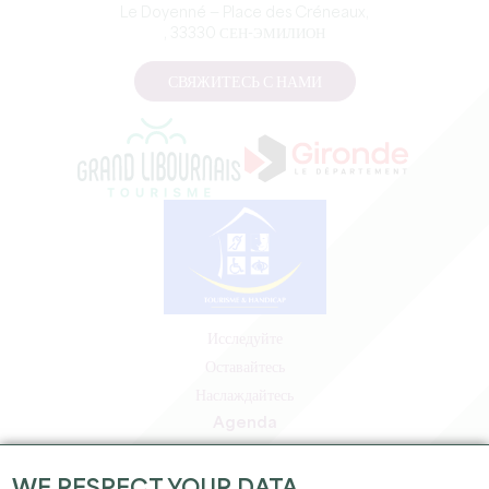
Le Doyenné — Place des Créneaux,
, 33330 СЕН-ЭМИЛИОН
СВЯЖИТЕСЬ С НАМИ
Исследуйте
Оставайтесь
Наслаждайтесь
Agenda
Зона профессионалов
Зона для участников