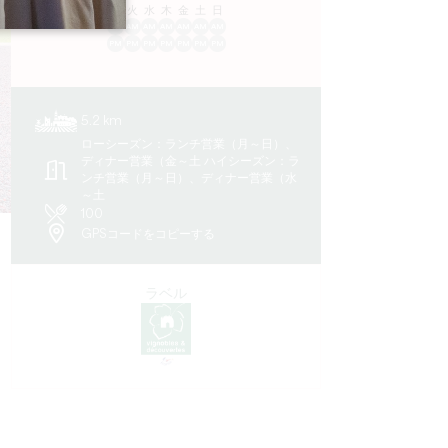
ル
火
水
木
金
土
日
AM
AM
AM
AM
AM
AM
AM
PM
PM
PM
PM
PM
PM
PM
5.2 km
ローシーズン：ランチ営業（月～日）、
ディナー営業（金～土 ハイシーズン：ラ
ンチ営業（月～日）、ディナー営業（水
～土
100
GPSコードをコピーする
ラベル