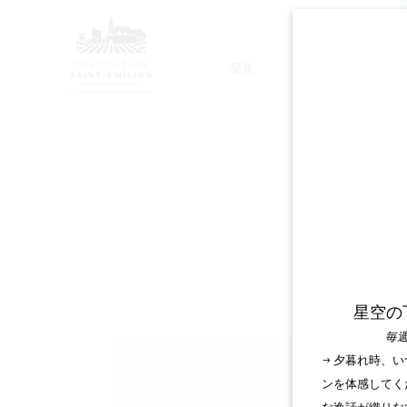
発見
滞在
モノリシック教会ツアー
星空の
毎週
→ 夕暮れ時、
ンを体感してく