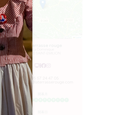
Leaflet
La Terrasse rouge
1 La Dominique
33330 SAINT-EMILION
05 57 24 47 05
contact@laterrasserouge.com
開幕月
1
2
3
4
5
6
7
8
9
1
1
1
開幕日