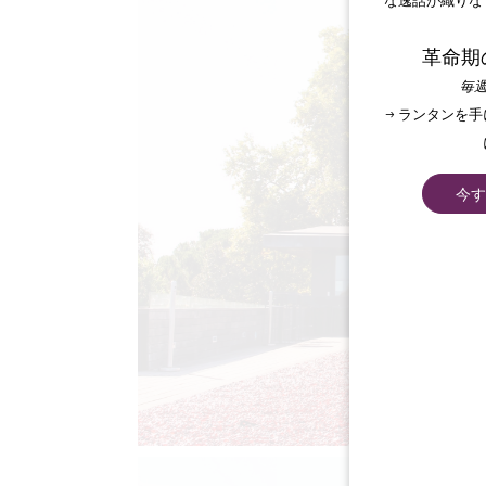
な逸話が織りな
革命期
毎週
→ ランタンを
今す