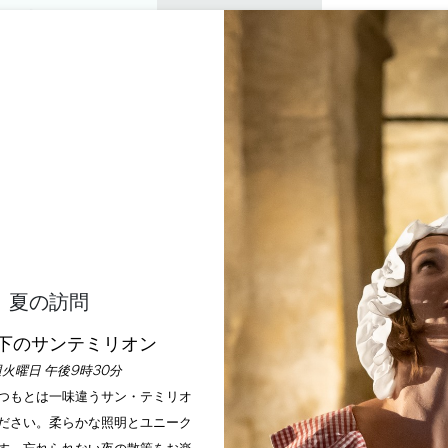
プライベートツアー
セミナー
0
バスケ
楽しむ
アジェンダ
今年の夏
訪問すべきシャトー
LA TERRASSE ROUGE
SAINT-EMILION
ホーム
レストラン
La Terrasse rouge
夏の訪問
説明
料金
言語
支払い方法
サービス
下のサンテミリオン
火曜日 午後9時30分
いつもとは一味違うサン・テミリオ
ださい。柔らかな照明とユニーク