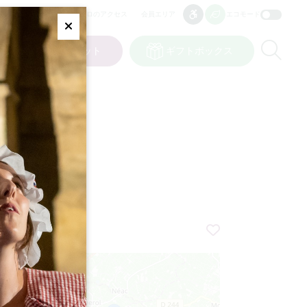
プロのアクセス
会員エリア
エコモード
アクセシビリティ
アクセシビリティ
Fermer
Re
ット
私の選択
チケット
ギフトボックス
JP
言語
+
−