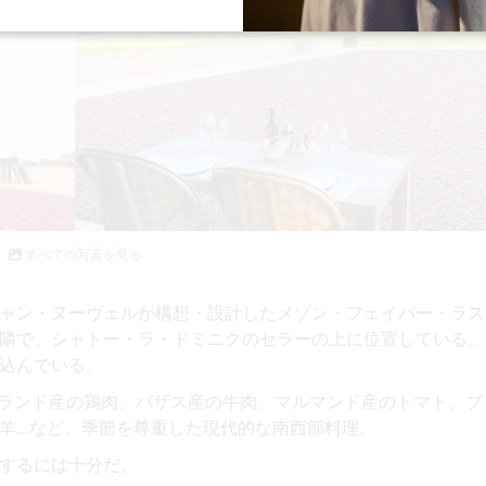
すべての写真を見る
ャン・ヌーヴェルが構想・設計したメゾン・フェイバー・ラス
隣で、シャトー・ラ・ドミニクのセラーの上に位置している。
込んでいる。
、ランド産の鶏肉、バザス産の牛肉、マルマンド産のトマト、ブ
...など、季節を尊重した現代的な南西部料理。
するには十分だ。