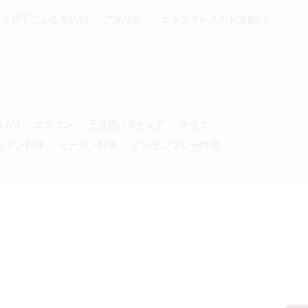
小切手による支払い
アメリカン・エキスプレスのお支払い
線LAN
エアコン
子供用ハイチェア
テラス
タリアン料理
ビーガン料理
グルテンフリー料理