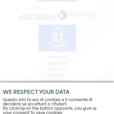
Esplorare
Soggiorno
Divertirsi
Agenda
Area professionisti
Area riservata ai soci
WE RESPECT YOUR DATA
Area stampa
Questo sito fa uso di cookies e ti consente di
Offerte di lavoro e stage
decidere se accettarli o rifiutarli
Informazioni legali
By clicking on the button opposite, you give us
Informativa sulla privacy
your consent to save cookies.