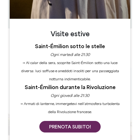
stagione: aperto a pranzo dal lunedì alla domenica e
a cena dal mercoledì al sabato
100
Copiare il codice GPS
Visite estive
ETICHETTE
Saint-Émilion sotto le stelle
Ogni martedì alle 21:30
→ Al calar della sera, scoprite Saint-Émilion sotto una luce
diversa: luci soffuse e aneddoti insoliti per una passeggiata
notturna indimenticabile.
Saint-Émilion durante la Rivoluzione
Ogni giovedì alle 21:30
→ Armati di lanterne, immergetevi nell’atmosfera turbolenta
della Rivoluzione francese.
PRENOTA SUBITO!