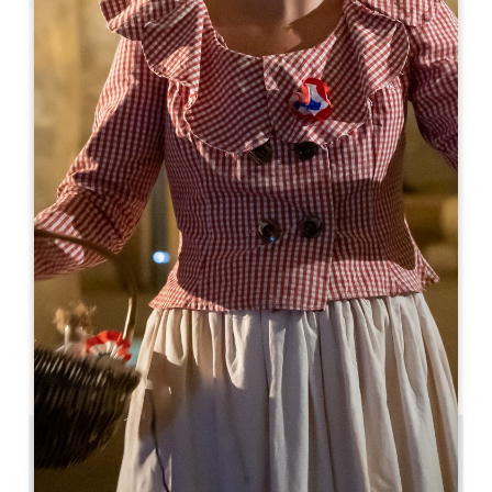
Leaflet
La Terrasse rouge
1 La Dominique
33330 SAINT-EMILION
05 57 24 47 05
contact@laterrasserouge.com
MESE DI APERTURA
G
F
M
A
M
G
L
A
S
O
N
D
GIORNI DI APERTURA
L
M
M
G
V
S
D
AM
AM
AM
AM
AM
AM
AM
PM
PM
PM
PM
PM
PM
PM
5.2 km
Bassa stagione: aperto a pranzo dal lunedì alla
domenica e a cena dal venerdì al sabato Alta