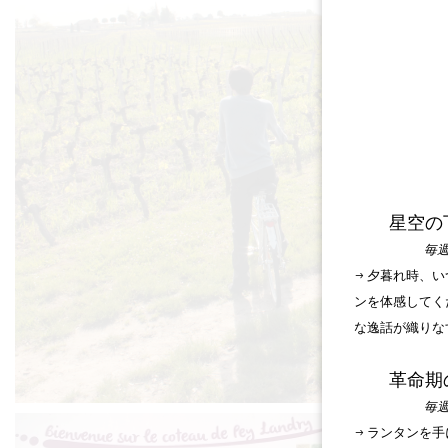
星空の
毎週
→ 夕暮れ時、
ンを体感してく
な逸話が織りな
革命期
毎週
→ ランタンを