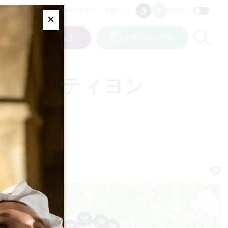
プロのアクセス
会員エリア
エコモード
アクセシビリティ
アクセシビリティ
Fermer
Re
ット
私の選択
チケット
ギフトボックス
JP
言語
・カスティヨン
16
15
14
17