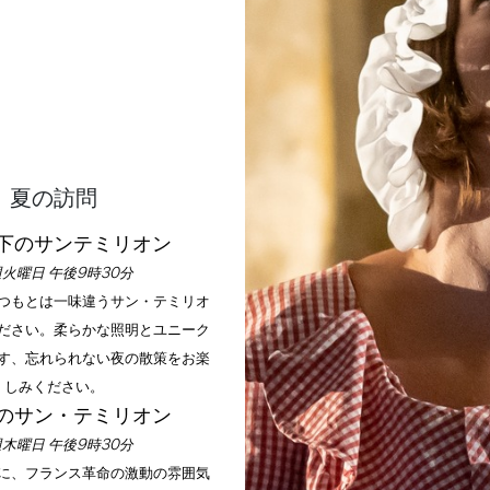
1
2
夏の訪問
下のサンテミリオン
3
火曜日 午後9時30分
いつもとは一味違うサン・テミリオ
5
4
ださい。柔らかな照明とユニーク
す、忘れられない夜の散策をお楽
しみください。
のサン・テミリオン
木曜日 午後9時30分
手に、フランス革命の激動の雰囲気