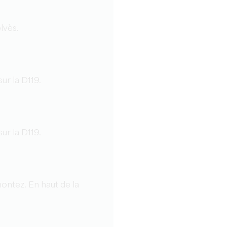
lvès.
ur la D119.
ur la D119.
ontez. En haut de la