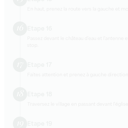
En haut, prenez la route vers la gauche et m
16
Etape 16
Passez devant le château d’eau et l’antenne e
stop.
17
Etape 17
Faites attention et prenez à gauche direction 
18
Etape 18
Traversez le village en passant devant l’église
19
Etape 19