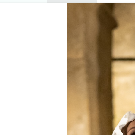
プライベートツアー
セミナー
0
バスケ
楽しむ
アジェンダ
今年の夏
訪問すべきシャトー
・ルート：レ・コート・ド
33330 SAINT-EMILION
ホーム
旅程
サイクリング・ルート：レ・コート・ド・カスティヨン
+
−