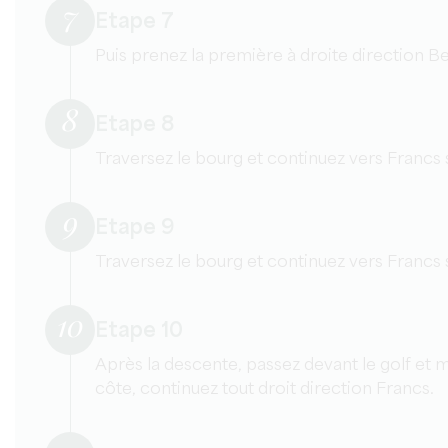
7
Etape 7
Puis prenez la première à droite direction Be
8
Etape 8
Traversez le bourg et continuez vers Francs s
9
Etape 9
Traversez le bourg et continuez vers Francs s
10
Etape 10
Après la descente, passez devant le golf et m
côte, continuez tout droit direction Francs.