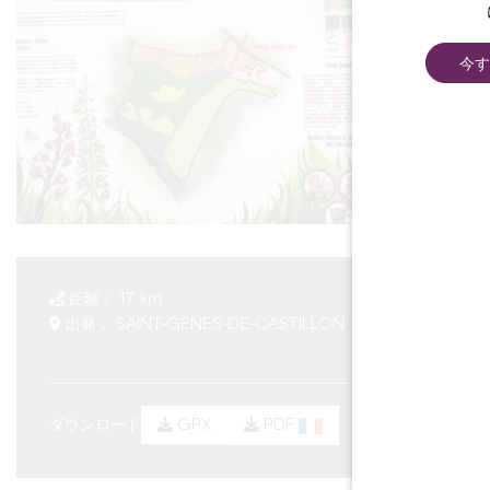
今す
à vélo
距離： 17 km
期間 1h45
出発． SAINT-GENES-DE-CASTILLON
難易度： Diffi
ダウンロード
PDF
GPX