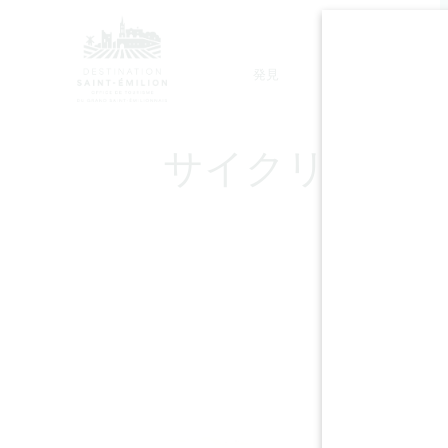
発見
滞在
モノリシック教会ツアー
サイクリング