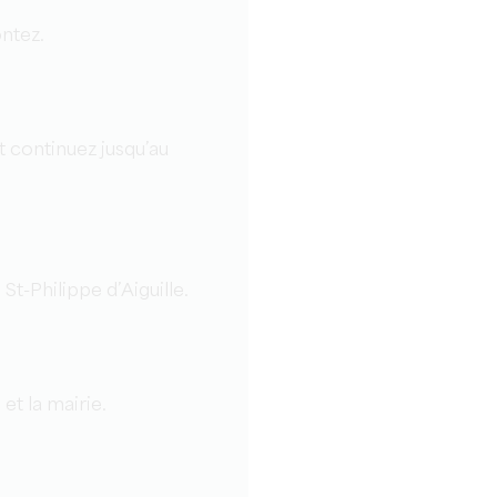
ontez.
t continuez jusqu’au
St-Philippe d’Aiguille.
 et la mairie.