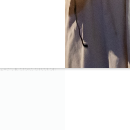
ルドーのブドウ畑を横切る。
z vers la droite direction