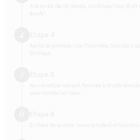
A la sortie de St-Genès, continuez tout droit 
école”.
4
Etape 4
Après le panneau Ste-Colombe, tournez à ga
Branque.
5
Etape 5
Au carrefour suivant, tournez à droite dire
puis montez en face.
6
Etape 6
En haut de la côte, soyez prudent et tournez