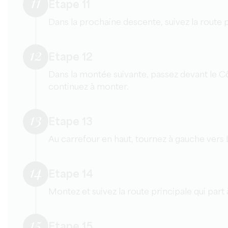
11
Etape 11
Dans la prochaine descente, suivez la route p
12
Etape 12
Dans la montée suivante, passez devant le C
continuez à monter.
13
Etape 13
Au carrefour en haut, tournez à gauche vers L
14
Etape 14
Montez et suivez la route principale qui part
15
Etape 15