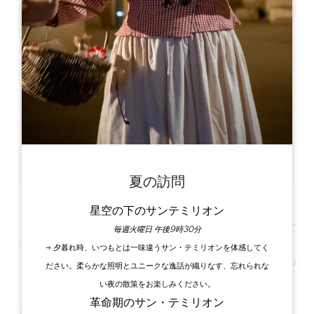
Leaflet
10 Lieu Dit le Bourg Nord
33620 Tizac-de-Lapouyade
書籍
夏の訪問
星空の下のサンテミリオン
毎週火曜日 午後9時30分
→ 夕暮れ時、いつもとは一味違うサン・テミリオンを体感してく
ださい。柔らかな照明とユニークな逸話が織りなす、忘れられな
い夜の散策をお楽しみください。
革命期のサン・テミリオン