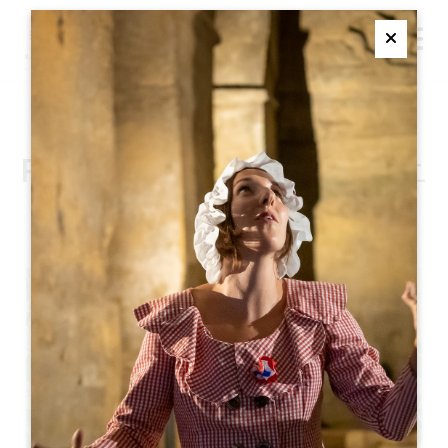
M
Ferme
20E RANDONNÉE DE
PRINTEMPS DE TIZAC イニ
シアチブ
+
−