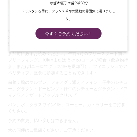
毎週木曜日 午後9時30分
→ ランタンを手に、フランス革命の激動の雰囲気に浸りましょ
う。
第20回 Rando de Printemps Tizac de Lapouyade 2025年
今すぐご予約ください！
3月16日午前8時 市営フォワイエ駐車場 スポーツ愛好家や家族
連れに適した10kmまたは15kmのコース。
参加前に必ずお読みください。午前9時のフリースタート前に
ブリーフィング。10kmまたは15kmのコースで軽食（飲み物持
参、または1ユーロでグラス1杯を返却可）、フィニッシュでア
ペリティフ。昼食に参加することもできます：
前菜：鴨のマルブレ、フォアグラ添え／メイン：仔牛のシチュ
ー、グラタン・ドーピング：仔牛のシチューとグラタン・ドフ
ィノワ／デザートアップルクリスプ
パン、水、グラスワイン1杯、コーヒー。カトラリーをご持参
ください。
予約の変更、払い戻しはできません。
犬の同伴はご遠慮ください。ご了承ください。