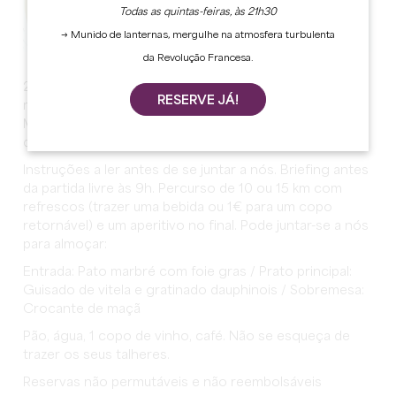
Todas as quintas-feiras, às 21h30
→ Munido de lanternas, mergulhe na atmosfera turbulenta
da Revolução Francesa.
20º Rando de Printemps Tizac de Lapouyade 16 de
RESERVE JÁ!
março de 2025 às 8h00 Estacionamento do Foyer
Municipal Percursos de 10 ou 15 km adaptados aos
desportistas e às famílias.
Instruções a ler antes de se juntar a nós. Briefing antes
da partida livre às 9h. Percurso de 10 ou 15 km com
refrescos (trazer uma bebida ou 1€ para um copo
retornável) e um aperitivo no final. Pode juntar-se a nós
para almoçar:
Entrada: Pato marbré com foie gras / Prato principal:
Guisado de vitela e gratinado dauphinois / Sobremesa:
Crocante de maçã
Pão, água, 1 copo de vinho, café. Não se esqueça de
trazer os seus talheres.
Reservas não permutáveis e não reembolsáveis