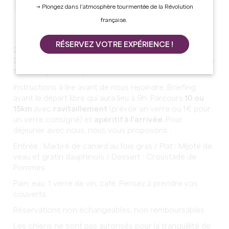
→ Plongez dans l’atmosphère tourmentée de la Révolution
française.
RÉSERVEZ VOTRE EXPÉRIENCE !
20e Rando de Printemps Tizac de Lapouyade le 16 mars
2025 à 8h00 Parking du Foyer Municipal Parcours 10 ou
15km adaptés aux sportifs et aux familles.
Instructions à lire avant de nous rejoindre. Briefing
avant le départ libre qui aura lieu à 9h. Parcours
10 ou
15km
avec
ravitaillement
(prévoir un verre ou 1€ pour
un verre consigné) et
apéritif à l'arrivée.
Pour
déjeuner avec nous, nous vous proposons :
Entrée : Marbré de canard au foie gras / Plat : Mijoté de
veau et gratin dauphinois / Dessert : Croustade de
Pommes
Pain, eau, 1 verre de vin, café. Pensez à prendre vos
couverts.
Réservations non échangeables, non remboursables
Les chiens ne sont pas autorisés pour la tranquillité de