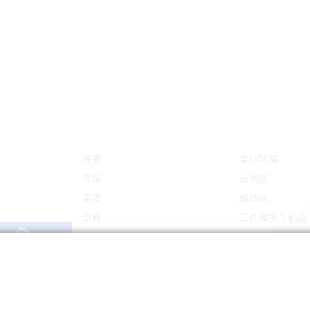
探索
专业区域
停留
会员区
享受
媒体区
议程
工作和实习机会