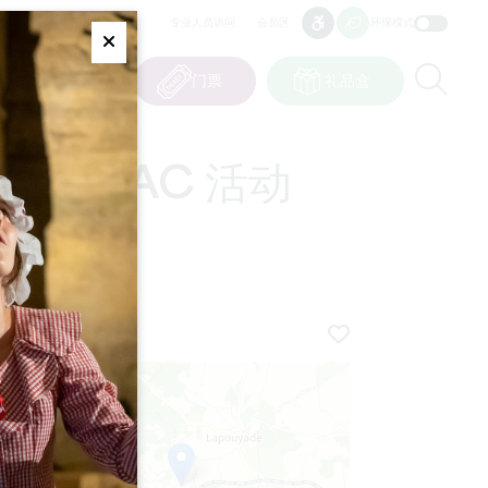
专业人员访问
会员区
环保模式
无障碍
无障碍
Fermer
Re
0
篮子
我的选择
门票
礼品盒
CN
语言
DE TIZAC 活动
+
−