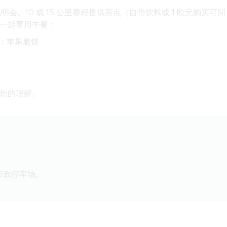
会。10 或 15 公里赛程提供茶点（自带饮料或 1 欧元购买可回
一起享用午餐：
点：苹果脆饼
。
您的理解。
厅市政停车场。