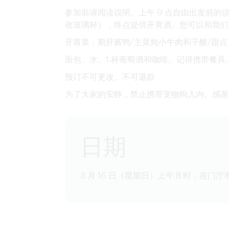
参加前请阅读说明。上午 9 点自由出发前的说明
收玻璃杯），终点提供开胃酒。您可以和我们
开胃菜：鹅肝酱鸭/主菜炖小牛肉和干酪/甜
面包、水、1 杯葡萄酒和咖啡。记得携带餐具
预订不可更改、不可退款
为了大家的安静，禁止携带宠物狗入内。感谢
日期
3 月 16 日（星期日）上午 8 时，在门