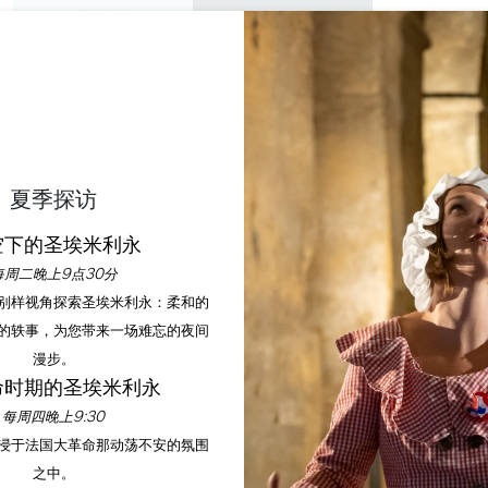
私人游览
研讨会
欣赏
议程
今年夏天
NÉE DE PRINTEMPS 
夏季探访
空下的圣埃米利永
首页
议程
20e Randonnée de Printemps de Tizac 活动
每周二晚上9点30分
以别样视角探索圣埃米利永：柔和的
的轶事，为您带来一场难忘的夜间
漫步。
命时期的圣埃米利永
每周四晚上9:30
沉浸于法国大革命那动荡不安的氛围
之中。