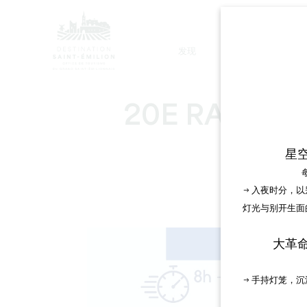
发现
停留
20E RANDON
星
→ 入夜时分，
灯光与别开生面
大革
→ 手持灯笼，