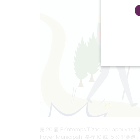
第 20 届 Printemps Tizac de Lapouya
Foyer Municipal）举行 10 或 15 