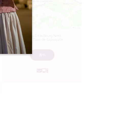
Leaflet
10 Lieu Dit le Bourg Nord
33620 Tizac-de-Lapouyade
图书