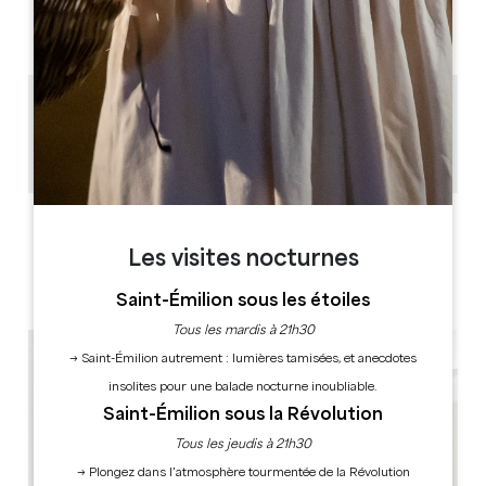
AM
AM
AM
AM
AM
AM
AM
PM
PM
PM
PM
PM
PM
PM
0.2 km
1h à 2h30
Copier code GPS
LABELS
Les visites nocturnes
Saint-Émilion sous les étoiles
Tous les mardis à 21h30
→ Saint-Émilion autrement : lumières tamisées, et anecdotes
insolites pour une balade nocturne inoubliable.
Saint-Émilion sous la Révolution
Tous les jeudis à 21h30
→ Plongez dans l’atmosphère tourmentée de la Révolution