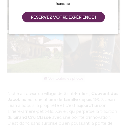
française.
RÉSERVEZ VOTRE EXPÉRIENCE !
Voir toutes les photos
Niché au cœur du village de Saint-Emilion,
Couvent des
Jacobins
est une affaire de
famille
depuis 1902. Jean
Jean a acquis la propriété et c’est aujourd’hui son
arrière-arrière-petit-fils, Xavier, qui perpétue la tradition
du
Grand Cru Classé
avec une pointe d’innovation.
C’est donc sans surprise qu’en poussant la porte de