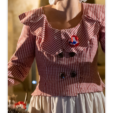
Leaflet
A partir de
28€
Couvent des Jacobins
10 Rue Guadet - BP 81
33330 SAINT-EMILION
RÉSERVER
05 57 55 32 18
reception@couvent.wine
MOIS D'OUVERTURE
J
F
M
A
M
J
J
A
S
O
N
D
JOURS D'OUVERTURE
L
M
M
J
V
S
D