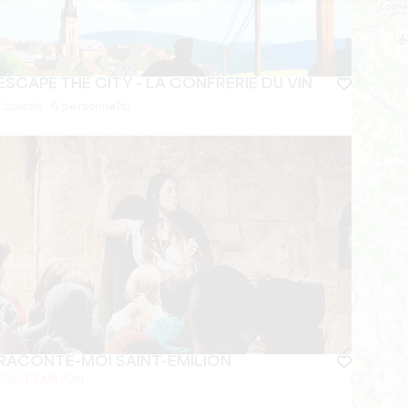
ESCAPE THE CITY - LA CONFRÉRIE DU VIN
Capacité :
6 personne(s)
RACONTE-MOI SAINT-ÉMILION
SAINT-ÉMILION