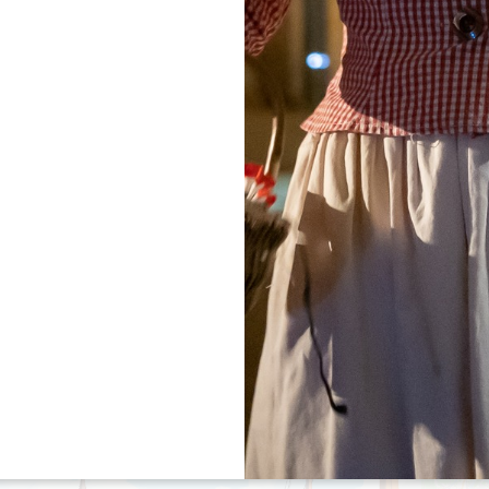
ques pour organiser votre séjour sereinement.
otre
guide « Le Grand Saint-Émilionnais avec son chien »
un seul document.
conditions propres à chaque établissement (taille du chi
Filtres 158 Résultat(s)
+
−