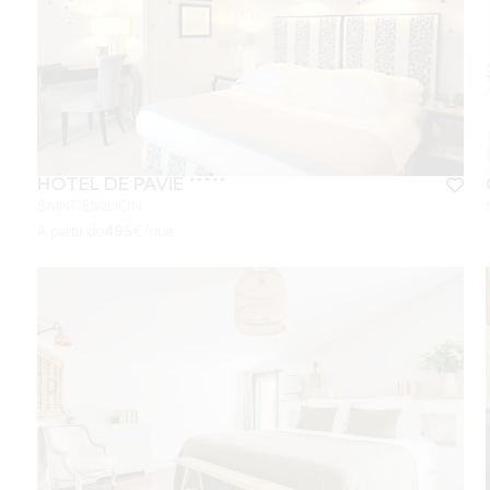
HÔTEL DE PAVIE *****
SAINT-ÉMILION
A partir de
495
€/nuit