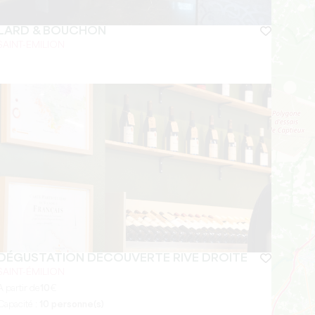
LARD & BOUCHON
SAINT-EMILION
DÉGUSTATION DÉCOUVERTE RIVE DROITE
SAINT-ÉMILION
A partir de
10
€
Capacité :
10 personne(s)