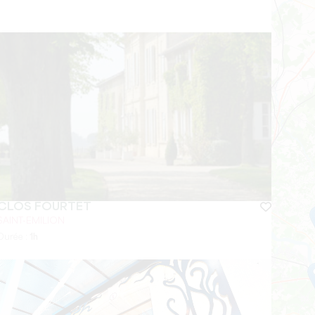
CLOS FOURTET
SAINT-EMILION
Durée :
1h