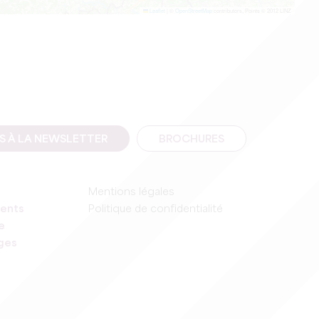
Leaflet
|
©
OpenStreetMap
contributors, Points © 2012 LINZ
IS À LA NEWSLETTER
BROCHURES
Mentions légales
ents
Politique de confidentialité
e
ages