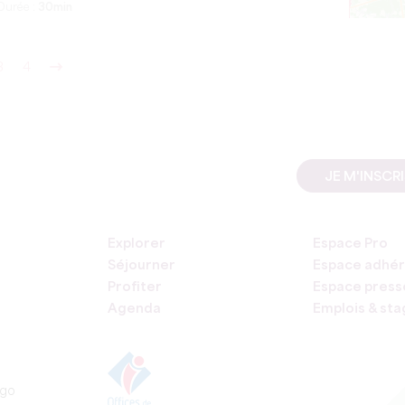
Durée :
30min
3
4
JE M'INSCR
Explorer
Espace Pro
Séjourner
Espace adhér
Profiter
Espace press
Agenda
Emplois & st