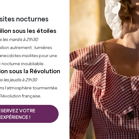
isites nocturnes
lion sous les étoiles
s les mardis à 21h30
ilion autrement : lumières
Accueil
Profiter
Les activités
AVEC MON CHIEN
anecdotes insolites pour une
 nocturne inoubliable.
INT-EMILIONNAIS AV
ion sous la Révolution
s les jeudis à 21h30
BIENVENUE DANS UN TERRITOIRE DOG FRIENDLY
ns l’atmosphère tourmentée
 Révolution française.
estinations dog friendly de Gironde les plus complètes : 
hâteaux viticoles ouverts aux quatre pattes. À 35 minutes
ÉSERVEZ VOTRE
ans ses 22 communes.
EXPÉRIENCE !
n à la maison. Hébergeurs, restaurateurs, vignerons e
llant envers les chiens. Retrouvez ci-dessous l'ensemb