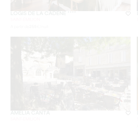
LOGIS DE LA CADÈNE ****
SAINT-ÉMILION
A partir de
255
€/nuit
AMELIA CANTA
SAINT-EMILION