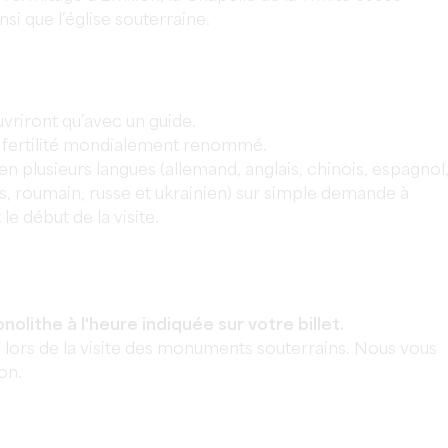
i que l’église souterraine.
riront qu’avec un guide.
de fertilité mondialement renommé.
n plusieurs langues (allemand, anglais, chinois, espagnol
ais, roumain, russe et ukrainien) sur simple demande à
 le début de la visite.
nolithe à l'heure indiquée sur votre billet.
e lors de la visite des monuments souterrains. Nous vous
on.