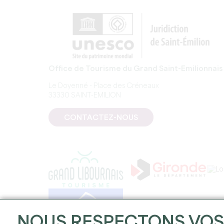
Office de Tourisme du Grand Saint-Emilionnais
Le Doyenné - Place des Créneaux
33330 SAINT-EMILION
CONTACTEZ-NOUS
NOUS RESPECTONS VO