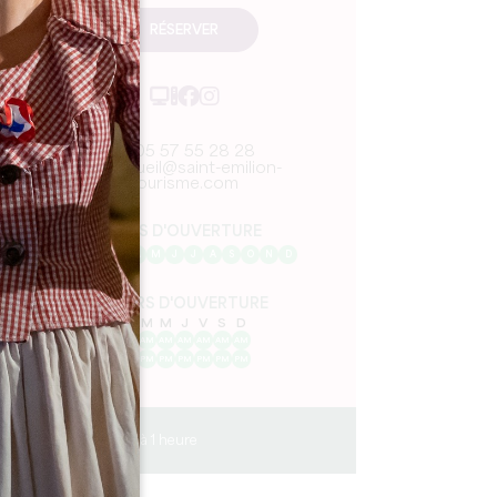
RÉSERVER
05 57 55 28 28
accueil@saint-emilion-
tourisme.com
MOIS D'OUVERTURE
J
F
M
A
M
J
J
A
S
O
N
D
JOURS D'OUVERTURE
L
M
M
J
V
S
D
AM
AM
AM
AM
AM
AM
AM
PM
PM
PM
PM
PM
PM
PM
45 min à 1 heure