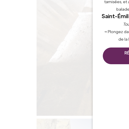
tamisées, et 
balade
Saint-Émil
Tou
→ Plongez da
de la
R