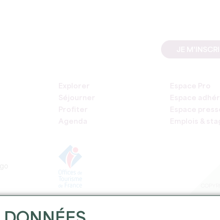
JE M'INSCR
Explorer
Espace Pro
Séjourner
Espace adhér
Profiter
Espace press
Agenda
Emplois & st
COPYRI
S DONNÉES