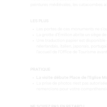
peintures médiévales, les catacombes ains
LES PLUS
Les portes de ces monuments ne s’ouv
La grotte d’Émilion abrite un siège 
Une traduction papier est disponible e
néerlandais, italien, japonais, portug
l’accueil de l’Office de Tourisme avant
PRATIQUE
La visite débute Place de l'Eglise Mo
La prise de photos n'est pas autorisé
remercions pour votre compréhensi
NE SOYEZ PAS EN RETARD !