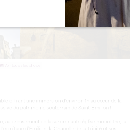
Voir toutes les photos
ble offrant une immersion d’environ 1h au cœur de la
usive du patrimoine souterrain de Saint-Émilion !
ge, au creusement de la surprenante église monolithe, la
’ermitage d’Émilion, la Chapelle de la Trinité et ses