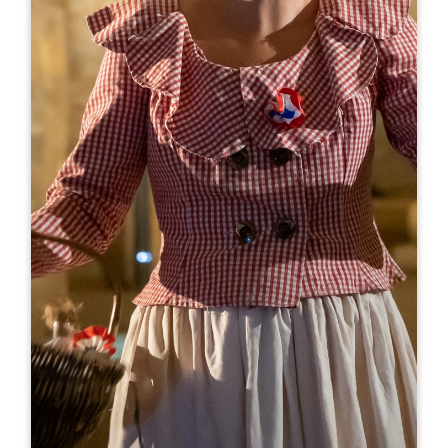
Leaflet
A partir de
25€
Château Fonroque
33330 SAINT-EMILION
RÉSERVER
05 57 24 60 02
06 80 72 58 61
visites@chateaufonroque.com
MOIS D'OUVERTURE
J
F
M
A
M
J
J
A
S
O
N
D
JOURS D'OUVERTURE