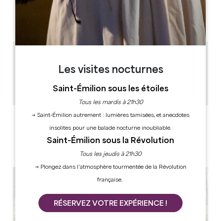
L
M
M
J
V
S
D
AM
AM
AM
AM
AM
AM
AM
PM
PM
PM
PM
PM
PM
PM
1.4 km
Les visites nocturnes
1h
10
Saint-Émilion sous les étoiles
Copier code GPS
Tous les mardis à 21h30
→ Saint-Émilion autrement : lumières tamisées, et anecdotes
LABELS
insolites pour une balade nocturne inoubliable.
Saint-Émilion sous la Révolution
Tous les jeudis à 21h30
→ Plongez dans l’atmosphère tourmentée de la Révolution
française.
RÉSERVEZ VOTRE EXPÉRIENCE !