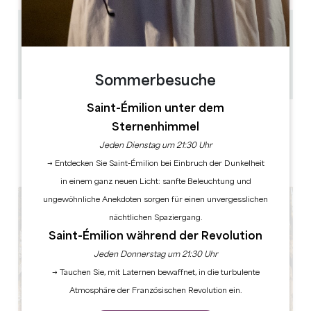
1.4 km
1h
10
GPS-Code kopieren
Sommerbesuche
Saint-Émilion unter dem
LABELS
Sternenhimmel
Jeden Dienstag um 21:30 Uhr
→ Entdecken Sie Saint-Émilion bei Einbruch der Dunkelheit
in einem ganz neuen Licht: sanfte Beleuchtung und
ungewöhnliche Anekdoten sorgen für einen unvergesslichen
nächtlichen Spaziergang.
Saint-Émilion während der Revolution
Jeden Donnerstag um 21:30 Uhr
→ Tauchen Sie, mit Laternen bewaffnet, in die turbulente
Atmosphäre der Französischen Revolution ein.