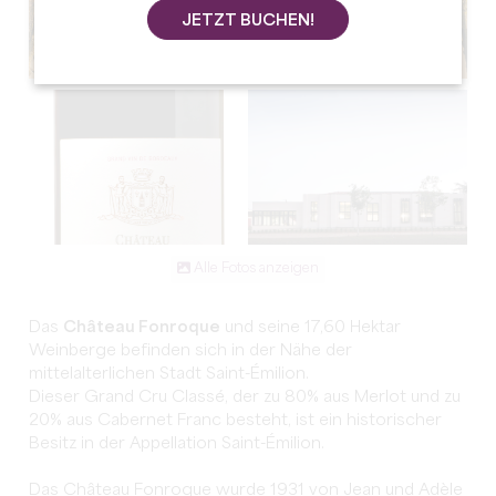
JETZT BUCHEN!
Alle Fotos anzeigen
Das
Château Fonroque
und seine 17,60 Hektar
Weinberge befinden sich in der Nähe der
mittelalterlichen Stadt Saint-Émilion.
Dieser Grand Cru Classé, der zu 80% aus Merlot und zu
20% aus Cabernet Franc besteht, ist ein historischer
Besitz in der Appellation Saint-Émilion.
Das Château Fonroque wurde 1931 von Jean und Adèle