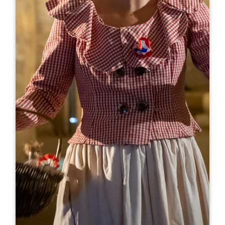
Leaflet
Ab
25€
Château Fonroque
33330 SAINT-EMILION
05 57 24 60 02
06 80 72 58 61
visites@chateaufonroque.com
MONAT DER ERÖFFNUNG
J
F
M
A
M
J
J
A
S
O
N
D
TAGE DER ÖFFNUNG
M
D
M
D
F
S
S
AM
AM
AM
AM
AM
AM
AM
PM
PM
PM
PM
PM
PM
PM